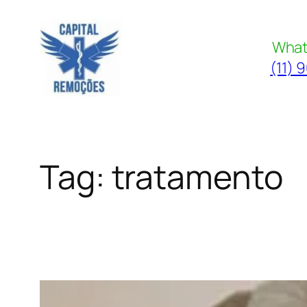
Pular
para
What
o
(11) 
conteúdo
Tag:
tratamento