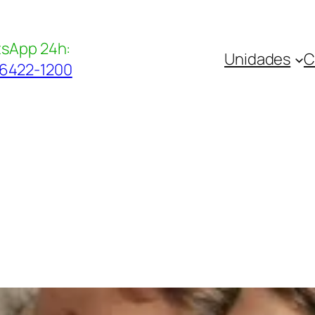
sApp 24h:
Unidades
C
96422-1200