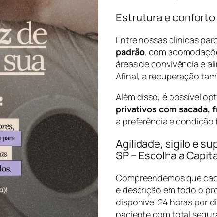
Estrutura e conforto
Entre nossas clínicas pa
padrão
, com acomodações 
áreas de convivência e al
Afinal, a recuperação ta
Além disso, é possível op
privativos com sacada, 
a preferência e condição f
Agilidade, sigilo e s
SP – Escolha a Capi
Compreendemos que cada 
e descrição em todo o pr
disponível 24 horas por d
paciente com total segur