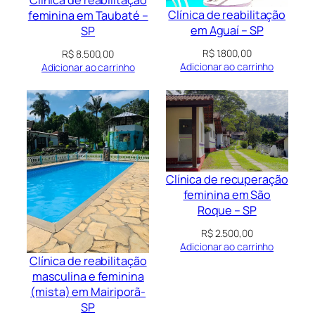
Clínica de reabilitação
feminina em Taubaté –
em Aguaí – SP
SP
R$
1.800,00
R$
8.500,00
Adicionar ao carrinho
Adicionar ao carrinho
Clínica de recuperação
feminina em São
Roque – SP
R$
2.500,00
Adicionar ao carrinho
Clínica de reabilitação
masculina e feminina
(mista) em Mairiporã-
SP