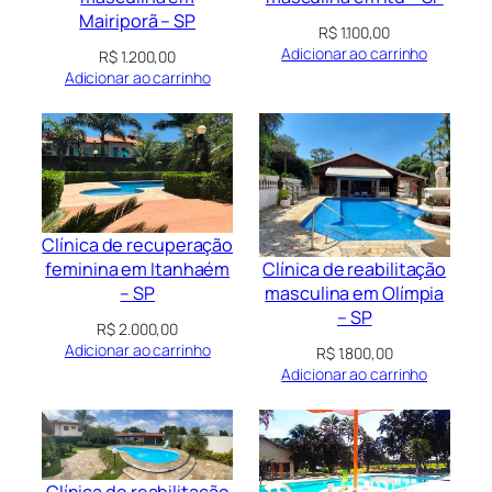
Mairiporã – SP
R$
1.100,00
Adicionar ao carrinho
R$
1.200,00
Adicionar ao carrinho
Clínica de recuperação
Clínica de reabilitação
feminina em Itanhaém
masculina em Olímpia
– SP
– SP
R$
2.000,00
Adicionar ao carrinho
R$
1.800,00
Adicionar ao carrinho
Clínica de reabilitação