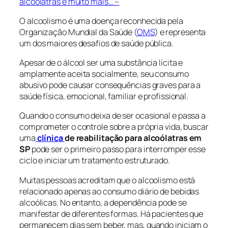
alcoólatras e muito mais… –
O alcoolismo é uma doença reconhecida pela
Organização Mundial da Saúde (
OMS
) e representa
um dos maiores desafios de saúde pública.
Apesar de o álcool ser uma substância lícita e
amplamente aceita socialmente, seu consumo
abusivo pode causar consequências graves para a
saúde física, emocional, familiar e profissional.
Quando o consumo deixa de ser ocasional e passa a
comprometer o controle sobre a própria vida, buscar
uma
clínica
de reabilitação para alcoólatras em
SP
pode ser o primeiro passo para interromper esse
ciclo e iniciar um tratamento estruturado.
Muitas pessoas acreditam que o alcoolismo está
relacionado apenas ao consumo diário de bebidas
alcoólicas. No entanto, a dependência pode se
manifestar de diferentes formas. Há pacientes que
permanecem dias sem beber, mas, quando iniciam o