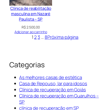
Clínica de reabilitação
masculina em Nazaré
Paulista – SP
R$
2.500,00
Adicionar ao carrinho
1
2
3
…
8
Próxima página
Categorias
As melhores casas de estética
Casa de Repouso, lar para idosos
Clínica de recuperação em Goiás
Clínica de recuperação em Guarulhos –
SP
clínica de recuperação em SP