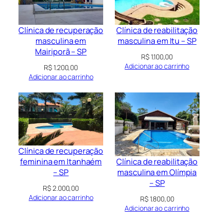
Clínica de recuperação
Clínica de reabilitação
masculina em
masculina em Itu – SP
Mairiporã – SP
R$
1.100,00
Adicionar ao carrinho
R$
1.200,00
Adicionar ao carrinho
Clínica de recuperação
Clínica de reabilitação
feminina em Itanhaém
masculina em Olímpia
– SP
– SP
R$
2.000,00
Adicionar ao carrinho
R$
1.800,00
Adicionar ao carrinho