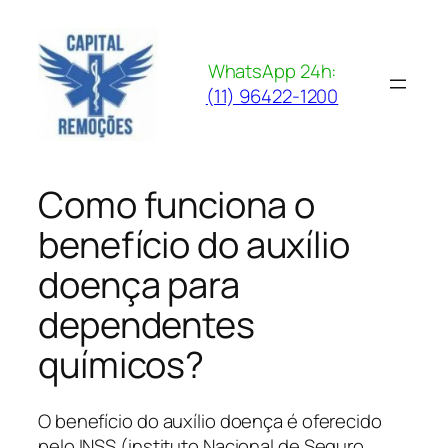
Pular
para
o
WhatsApp 24h:
conteúdo
(11) 96422-1200
Como funciona o
benefício do auxílio
doença para
dependentes
químicos?
O benefício do auxílio doença é oferecido
pelo INSS (instituto Nacional de Seguro