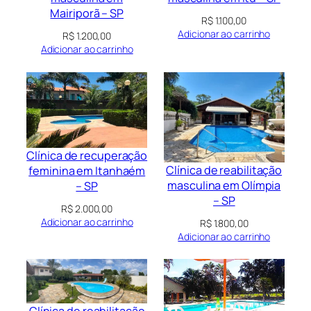
Mairiporã – SP
R$
1.100,00
Adicionar ao carrinho
R$
1.200,00
Adicionar ao carrinho
Clínica de recuperação
Clínica de reabilitação
feminina em Itanhaém
masculina em Olímpia
– SP
– SP
R$
2.000,00
Adicionar ao carrinho
R$
1.800,00
Adicionar ao carrinho