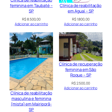
Clínica de reabilitação
Clínica de reabilitação
feminina em Taubaté –
em Aguaí – SP
SP
R$
1.800,00
R$
8.500,00
Adicionar ao carrinho
Adicionar ao carrinho
Clínica de recuperação
feminina em São
Roque – SP
R$
2.500,00
Adicionar ao carrinho
Clínica de reabilitação
masculina e feminina
(mista) em Mairiporã-
SP