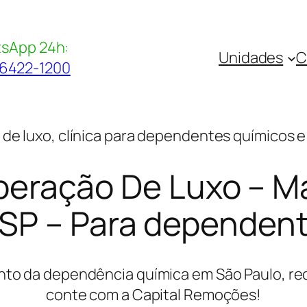
sApp 24h:
Unidades
C
96422-1200
o de luxo, clínica para dependentes químicos e 
peração De Luxo – M
 SP – Para dependen
nto da dependência química em São Paulo, rec
conte com a Capital Remoções!