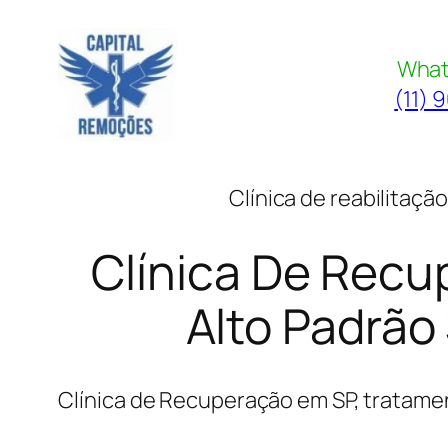
Pular
para
What
o
(11) 
conteúdo
Clínica de reabilitaçã
Clínica De Recu
Alto Padrão
Clínica de Recuperação em SP, tratame