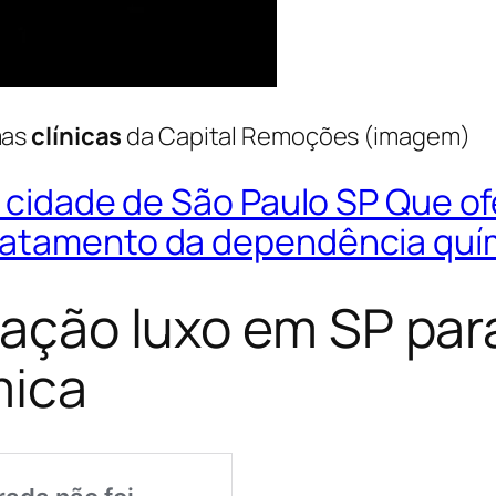
mas
clínicas
da Capital Remoções (imagem)
na cidade de São Paulo SP Que 
ratamento da dependência quí
itação luxo em SP pa
mica