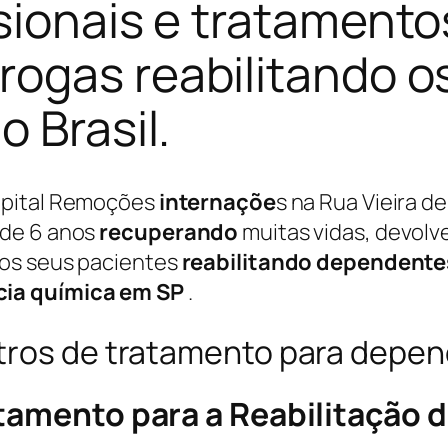
sionais e tratamento
rogas reabilitando 
 Brasil.
pital Remoções
internaçõe
s na Rua Vieira de
 de 6 anos
recuperando
muitas vidas, devolv
aos seus pacientes
reabilitando
dependente
ia química em SP
.
tros de tratamento para depe
atamento para a Reabilitação