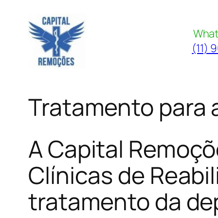
Pular
para
What
o
(11) 
conteúdo
Tratamento para 
A Capital Remoçõ
Clínicas de Reabi
tratamento da de