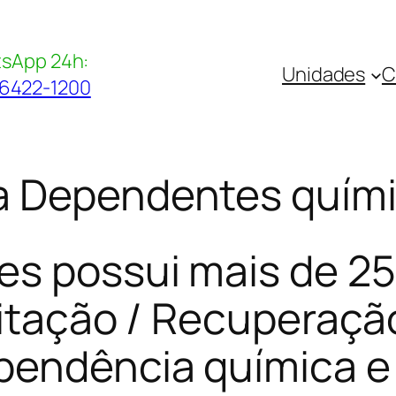
sApp 24h:
Unidades
C
96422-1200
a Dependentes quím
es possui mais de 2
litação / Recuperaçã
pendência química e