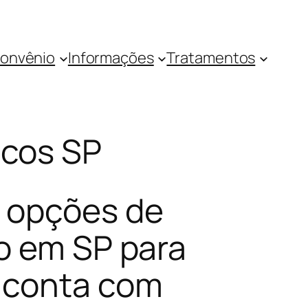
onvênio
Informações
Tratamentos
icos SP
5 opções de
o em SP para
 conta com