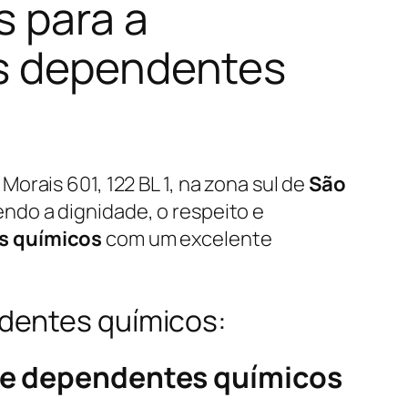
s para a
os dependentes
 Morais 601, 122 BL 1, na zona sul de
São
endo a dignidade, o respeito e
s químicos
com um excelente
ndentes químicos:
 de dependentes químicos