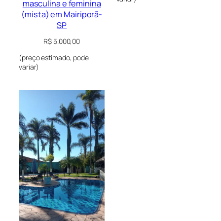
masculina e feminina
(mista) em Mairiporã-
SP
R$
5.000,00
(preço estimado, pode
variar)