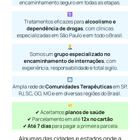
encaminhamento seguro em todas as etapas.
Tratamentos eficazes para
alcoolismo e
dependência de drogas
, com clínicas
especializadas em São Paulo e em todo o Brasil.
Somos um
grupo especializado no
encaminhamento de internações
, com
experiência, responsabilidade e total sigilo.
Ampla rede de
Comunidades Terapêuticas
em SP,
RJ, SC, GO, MG e em diversas regiões do Brasil.
✔ Aceitamos
planos de saúde
✔ Parcelamento em até
12x no cartão
✔
Até 7 dias
para pagar a primeira parcela
Algumas das cidades e estados onde a