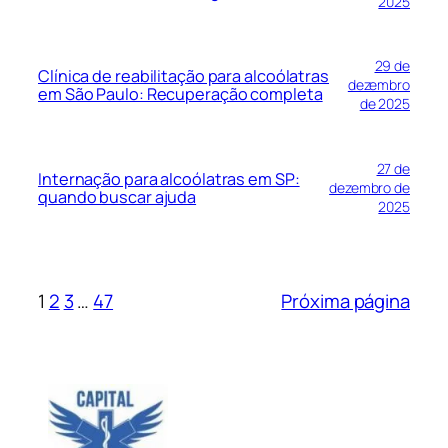
2025
29 de
Clínica de reabilitação para alcoólatras
dezembro
em São Paulo: Recuperação completa
de 2025
27 de
Internação para alcoólatras em SP:
dezembro de
quando buscar ajuda
2025
1
2
3
…
47
Próxima página