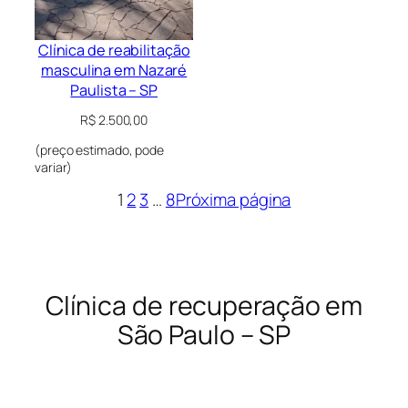
Clínica de reabilitação
masculina em Nazaré
Paulista – SP
R$
2.500,00
(preço estimado, pode
variar)
1
2
3
…
8
Próxima página
Clínica de recuperação em
São Paulo – SP