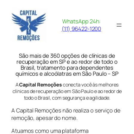
Pular
para
o
WhatsApp 24h:
conteúdo
(11) 96422-1200
São mais de 360 opções de clínicas de
recuperação em SP e ao redor de todo o
Brasil, tratamento para dependentes
químicos e alcoólatras em São Paulo – SP
A
Capital Remoções
conecta você às melhores
clínicas de recuperação em São Paulo e ao redor de
todo o Brasil, com segurança e agilidade.
A Capital Remoções não realiza o serviço de
remoção, apesar do nome.
Atuamos como uma plataforma