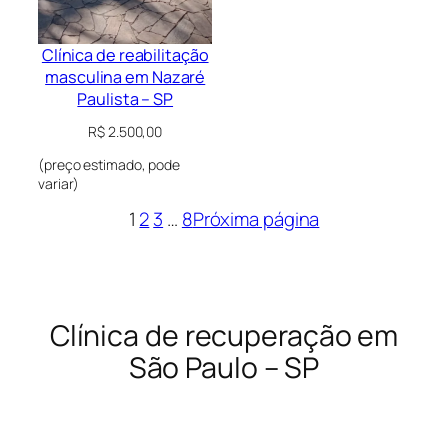
Clínica de reabilitação
masculina em Nazaré
Paulista – SP
R$
2.500,00
(preço estimado, pode
variar)
1
2
3
…
8
Próxima página
Clínica de recuperação em
São Paulo – SP