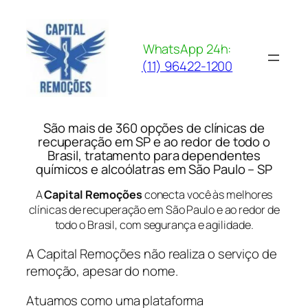
Pular
para
o
WhatsApp 24h:
conteúdo
(11) 96422-1200
São mais de 360 opções de clínicas de
recuperação em SP e ao redor de todo o
Brasil, tratamento para dependentes
químicos e alcoólatras em São Paulo – SP
A
Capital Remoções
conecta você às melhores
clínicas de recuperação em São Paulo e ao redor de
todo o Brasil, com segurança e agilidade.
A Capital Remoções não realiza o serviço de
remoção, apesar do nome.
Atuamos como uma plataforma