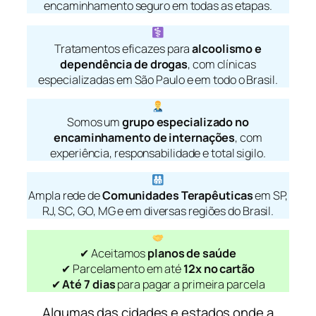
encaminhamento seguro em todas as etapas.
Tratamentos eficazes para
alcoolismo e
dependência de drogas
, com clínicas
especializadas em São Paulo e em todo o Brasil.
Somos um
grupo especializado no
encaminhamento de internações
, com
experiência, responsabilidade e total sigilo.
Ampla rede de
Comunidades Terapêuticas
em SP,
RJ, SC, GO, MG e em diversas regiões do Brasil.
✔ Aceitamos
planos de saúde
✔ Parcelamento em até
12x no cartão
✔
Até 7 dias
para pagar a primeira parcela
Algumas das cidades e estados onde a