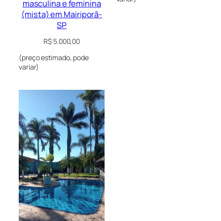
masculina e feminina
(mista) em Mairiporã-
SP
R$
5.000,00
(preço estimado, pode
variar)