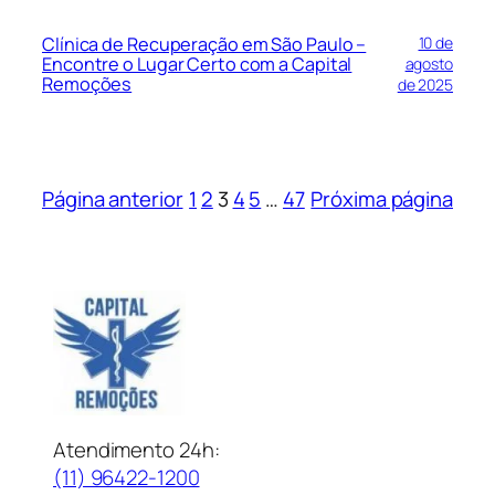
Clínica de Recuperação em São Paulo –
10 de
Encontre o Lugar Certo com a Capital
agosto
Remoções
de 2025
Página anterior
1
2
3
4
5
…
47
Próxima página
Atendimento 24h:
(11) 96422-1200