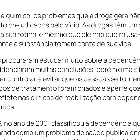
e químico, os problemas que a droga gera nã
o prejudicados pelo vício. As drogas têm um
e a sua rotina, e mesmo que ele não queira usá
rante a substância tomam conta de sua vida.
procuraram estudar muito sobre a dependênc
evidenciaram muitas conclusões, porém o mais
er controlar e evitar que as pessoas se torn
dos de tratamento foram criados e aperfeiço
eflete nas clínicas de reabilitação para depe
tica.
, no ano de 2001 classificou a dependência q
carada como um problema de saúde pública on