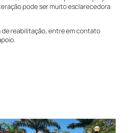
teração pode ser muito esclarecedora
 de reabilitação, entre em contato
apoio.