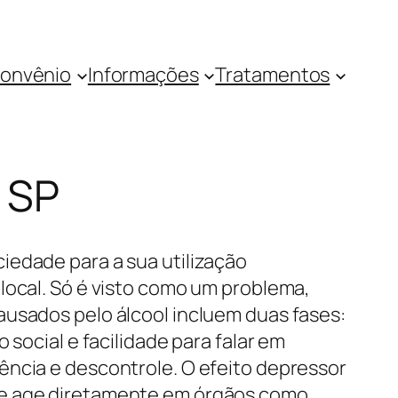
onvênio
Informações
Tratamentos
s SP
iedade para a sua utilização
local. Só é visto como um problema,
ausados pelo álcool incluem duas fases:
social e facilidade para falar em
ência e descontrole. O efeito depressor
Ele age diretamente em órgãos como