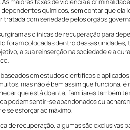
As maiores taxas de violência e criminalidad
dependentes químicos, sem contar que ela lev
er tratada com seriedade pelos órgãos govern
urgiram as clínicas de recuperação para depe
to foram colocadas dentro dessas unidades, 
etivo, a sua reinserção na sociedade e a cur
ece.
baseados em estudos científicos e aplicados
muitos, mas não é bem assim que funciona, é 
onhecer que está doente, familiares também t
nca podem sentir-se abandonados ou acharem
r e se esforçar ao máximo.
nica de recuperação, algumas são exclusivas 