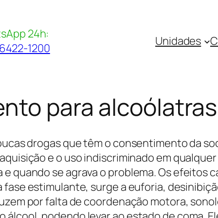
sApp 24h:
Unidades
C
96422-1200
ento para alcoólatra
poucas drogas que têm o consentimento da soc
aquisição e o uso indiscriminado em qualquer 
 e quando se agrava o problema. Os efeitos c
ase estimulante, surge a euforia, desinibição 
duzem por falta de coordenação motora, sonol
 álcool, podendo levar ao estado de coma. 