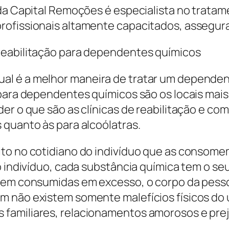
 da Capital Remoções é especialista no trata
rofissionais altamente capacitados, assegur
reabilitação para dependentes químicos
l é a melhor maneira de tratar um dependent
 para dependentes químicos são os locais mais
er o que são as clínicas de reabilitação e co
 quanto às para alcoólatras.
ito no cotidiano do indivíduo que as consome
o indivíduo, cada substância química tem o se
orem consumidas em excesso, o corpo da pess
m não existem somente malefícios físicos do 
familiares, relacionamentos amorosos e prej