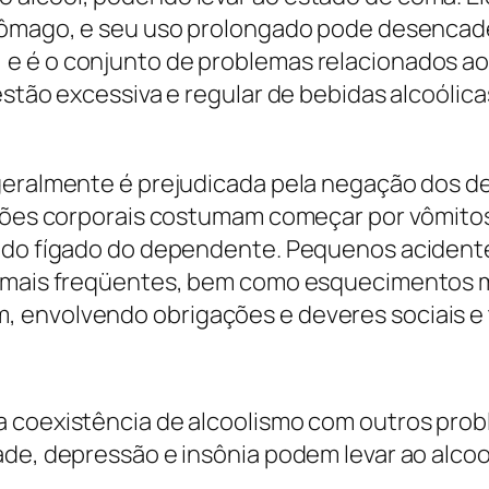
stômago, e seu uso prolongado pode desencad
 e é o conjunto de problemas relacionados a
estão excessiva e regular de bebidas alcoólic
 geralmente é prejudicada pela negação dos 
tações corporais costumam começar por vômito
o do fígado do dependente. Pequenos acident
m mais freqüentes, bem como esquecimentos m
 envolvendo obrigações e deveres sociais e t
a coexistência de alcoolismo com outros prob
ade, depressão e insônia podem levar ao alcoo