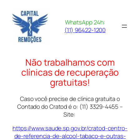
Pular
para
o
WhatsApp 24h:
conteúdo
(11) 96422-1200
Não trabalhamos com
clínicas de recuperação
gratuitas!
Caso você precise de clínica gratuita o
Contado do Cratod é o:
(11) 3329-4455 –
Site:
https://www.saude.sp.gov.br/cratod-centro-
de-referencia-de-alcool-tabaco-e-outras-