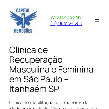
Pular
para
o
WhatsApp 24h:
conteúdo
(11) 96422-1200
Clínica de
Recuperação
Masculina e Feminina
em São Paulo –
Itanhaém SP
Clínica de reabilitação para menores de
idade em São Paulo. Clínica de recuperação