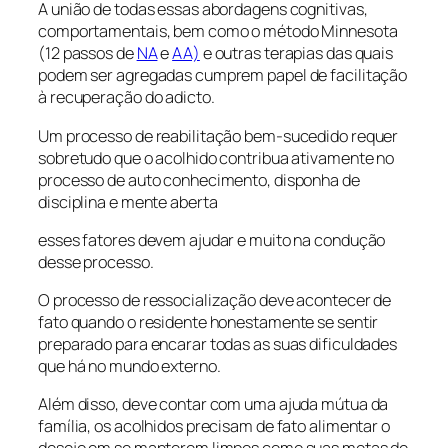
A união de todas essas abordagens cognitivas,
comportamentais, bem como o método Minnesota
(12 passos de
NA
e
AA)
e outras terapias das quais
podem ser agregadas cumprem papel de facilitação
à recuperação do adicto.
Um processo de reabilitação bem-sucedido requer
sobretudo que o acolhido contribua ativamente no
processo de auto conhecimento, disponha de
disciplina e mente aberta
esses fatores devem ajudar e muito na condução
desse processo.
O processo de ressocialização deve acontecer de
fato quando o residente honestamente se sentir
preparado para encarar todas as suas dificuldades
que há no mundo externo.
Além disso, deve contar com uma ajuda mútua da
família, os acolhidos precisam de fato alimentar o