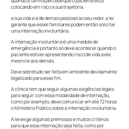
quando a família percebe que o paciente está
colocando em risco a sua trajetória,
a sua vida e a de demais pessoas ao seu redor, a lei
garante que esses familiares podem então solicitar
uma internação involuntária.
A internação involuntária é uma medida de
emergência e portanto só deve acontecer quando o
paciente estiver apresentando risco de vida a ele
mesmo e aos demais.
Deve sobretudo ser feita em ambiente devidamente
legalizado para esse fim.
A clínica tem que seguir algumas exigências legais
para seguir com essa modalidade de internação,
como por exemplo, deve comunicar em até 72 horas
o Ministério Público sobre a internação involuntária.
A lei exige algumas premissas e muitos critérios
para que essa internação seja feita, como por