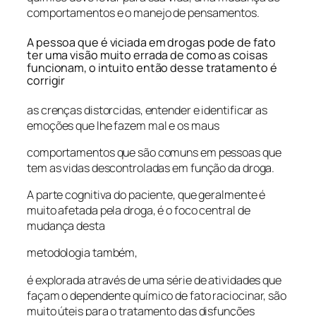
comportamentos e o manejo de pensamentos.
A pessoa que é viciada em drogas pode de fato
ter uma visão muito errada de como as coisas
funcionam, o intuito então desse tratamento é
corrigir
as crenças distorcidas, entender e identificar as
emoções que lhe fazem mal e os maus
comportamentos que são comuns em pessoas que
tem as vidas descontroladas em função da droga.
A parte cognitiva do paciente, que geralmente é
muito afetada pela droga, é o foco central de
mudança desta
metodologia também,
é explorada através de uma série de atividades que
façam o dependente químico de fato raciocinar, são
muito úteis para o tratamento das disfunções