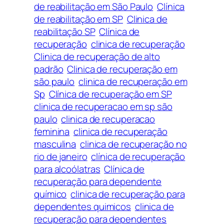
de reabilitação em São Paulo
Clínica
de reabilitação em SP
Clinica de
reabilitação SP
Clínica de
recuperação
clinica de recuperação
Clinica de recuperação de alto
padrão
Clinica de recuperação em
são paulo
clinica de recuperação em
Sp
Clínica de recuperação em SP
clinica de recuperacao em sp são
paulo
clinica de recuperacao
feminina
clinica de recuperação
masculina
clinica de recuperação no
rio de janeiro
clínica de recuperação
para alcoólatras
Clínica de
recuperação para dependente
químico
clinica de recuperação para
dependentes quimicos
clinica de
recuperação para dependentes