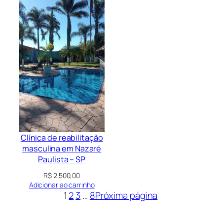
Clínica de reabilitação
masculina em Nazaré
Paulista – SP
R$
2.500,00
Adicionar ao carrinho
1
2
3
…
8
Próxima página