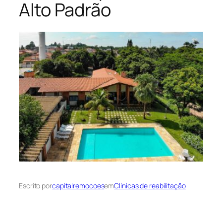
Alto Padrão
Escrito por
capitalremocoes
em
Clínicas de reabilitação