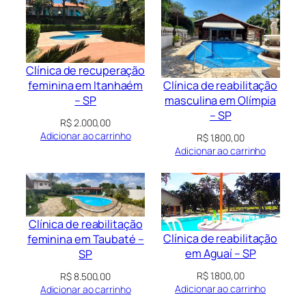
Clínica de recuperação
Clínica de reabilitação
feminina em Itanhaém
masculina em Olímpia
– SP
– SP
R$
2.000,00
Adicionar ao carrinho
R$
1.800,00
Adicionar ao carrinho
Clínica de reabilitação
Clínica de reabilitação
feminina em Taubaté –
em Aguaí – SP
SP
R$
1.800,00
R$
8.500,00
Adicionar ao carrinho
Adicionar ao carrinho