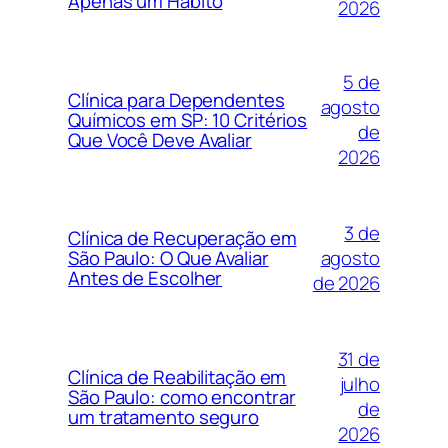
Apenas um Hábito
2026
5 de
Clínica para Dependentes
agosto
Químicos em SP: 10 Critérios
de
Que Você Deve Avaliar
2026
3 de
Clínica de Recuperação em
agosto
São Paulo: O Que Avaliar
Antes de Escolher
de 2026
31 de
Clínica de Reabilitação em
julho
São Paulo: como encontrar
de
um tratamento seguro
2026