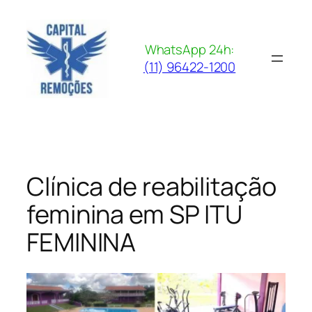
Pular
para
o
WhatsApp 24h:
conteúdo
(11) 96422-1200
Clínica de reabilitação
feminina em SP ITU
FEMININA