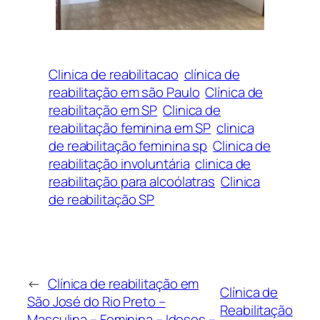
Clinica de reabilitacao
clínica de
reabilitação em são Paulo
Clínica de
reabilitação em SP
Clinica de
reabilitação feminina em SP
clinica
de reabilitação feminina sp
Clinica de
reabilitação involuntária
clinica de
reabilitação para alcoólatras
Clinica
de reabilitação SP
←
Clínica de reabilitação em
Clínica de
São José do Rio Preto –
Reabilitação
Masculina – Feminina – Idosos –