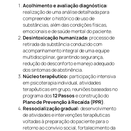
Acolhimento e avaliação diagnóstica:
realização de uma análise detalhada para
compreender o histórico de uso de
substâncias, além das condições físicas,
emocionais e de saúde mental do paciente.
Desintoxicação humanizada:
processo de
retirada da substância conduzido com
acompanhamento integral de uma equipe
multidisciplinar, garantindo segurança,
redução do desconforto e manejo adequado
dos sintomas de abstinência.
Núcleo terapêutico:
participação intensiva
em psicoterapia individual, atividades
terapêuticas em grupo, reuniões baseadas no
programa dos
12 Passos
e construção do
Plano de Prevenção à Recaída (PPR)
.
Ressocialização gradual:
desenvolvimento
de atividades e intervenções terapêuticas
voltadas à preparação do paciente para o
retorno ao convívio social, fortalecimento da