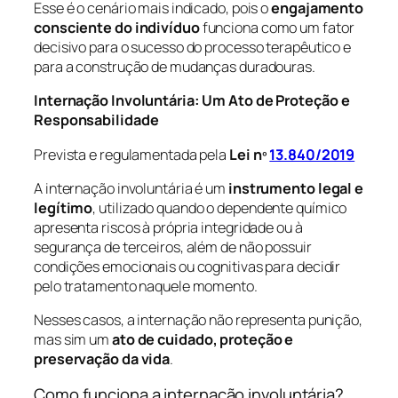
Esse é o cenário mais indicado, pois o
engajamento
consciente do indivíduo
funciona como um fator
decisivo para o sucesso do processo terapêutico e
para a construção de mudanças duradouras.
Internação Involuntária: Um Ato de Proteção e
Responsabilidade
Prevista e regulamentada pela
Lei nº
13.840/2019
A internação involuntária é um
instrumento legal e
legítimo
, utilizado quando o dependente químico
apresenta riscos à própria integridade ou à
segurança de terceiros, além de não possuir
condições emocionais ou cognitivas para decidir
pelo tratamento naquele momento.
Nesses casos, a internação não representa punição,
mas sim um
ato de cuidado, proteção e
preservação da vida
.
Como funciona a internação involuntária?