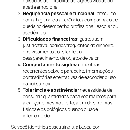
episódios de irritabilidade, agressividade ou
apatia emocional.
Negligência pessoal e funcional:
descuido
com a higiene e a aparência, acompanhado de
queda no desempenho profissional, escolar ou
acadêmico.
Dificuldades financeiras:
gastos sem
justificativa, pedidos frequentes de dinheiro,
endividamento constante ou
desaparecimento de objetos de valor.
Comportamento sigiloso:
mentiras
recorrentes sobre o paradeiro, informações
contraditórias e tentativas de esconder o uso
da substância
Tolerância e abstinência:
necessidade de
consumir quantidades cada vez maiores para
alcançar o mesmo efeito, além de sintomas
físicos e psicológicos quando o uso é
interrompido
Se você identifica esses sinais, a busca por