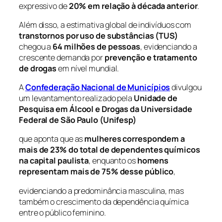
expressivo de
20% em relação à década anterior
.
Além disso, a estimativa global de indivíduos com
transtornos por uso de substâncias (TUS)
chegou a
64 milhões de pessoas
, evidenciando a
crescente demanda por
prevenção e tratamento
de drogas
em nível mundial.
A
Confederação Nacional de Municípios
divulgou
um levantamento realizado pela
Unidade de
Pesquisa em Álcool e Drogas da Universidade
Federal de São Paulo (Unifesp)
que aponta que as
mulheres correspondem a
mais de 23% do total de dependentes químicos
na capital paulista
, enquanto os
homens
representam mais de 75% desse público
,
evidenciando a predominância masculina, mas
também o crescimento da dependência química
entre o público feminino.