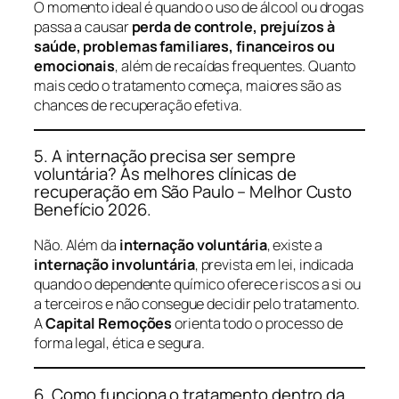
O momento ideal é quando o uso de álcool ou drogas
passa a causar
perda de controle, prejuízos à
saúde, problemas familiares, financeiros ou
emocionais
, além de recaídas frequentes. Quanto
mais cedo o tratamento começa, maiores são as
chances de recuperação efetiva.
5. A internação precisa ser sempre
voluntária? As melhores clínicas de
recuperação em São Paulo – Melhor Custo
Benefício 2026.
Não. Além da
internação voluntária
, existe a
internação involuntária
, prevista em lei, indicada
quando o dependente químico oferece riscos a si ou
a terceiros e não consegue decidir pelo tratamento.
A
Capital Remoções
orienta todo o processo de
forma legal, ética e segura.
6. Como funciona o tratamento dentro da