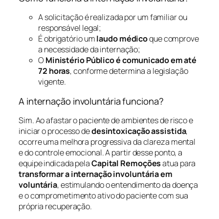
A solicitação é realizada por um familiar ou
responsável legal;
É obrigatório um
laudo médico
que comprove
a necessidade da internação;
O
Ministério Público é comunicado em até
72 horas
, conforme determina a legislação
vigente.
A internação involuntária funciona?
Sim. Ao afastar o paciente de ambientes de risco e
iniciar o processo de
desintoxicação assistida
,
ocorre uma melhora progressiva da clareza mental
e do controle emocional. A partir desse ponto, a
equipe indicada pela
Capital Remoções
atua para
transformar a internação involuntária em
voluntária
, estimulando o entendimento da doença
e o comprometimento ativo do paciente com sua
própria recuperação.