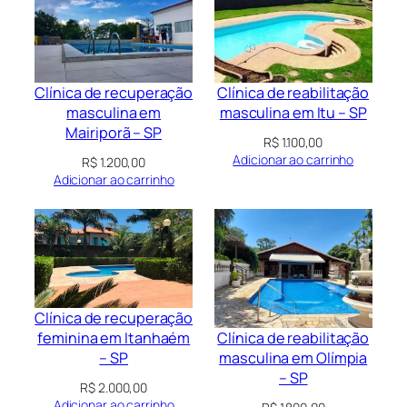
Clínica de recuperação
Clínica de reabilitação
masculina em
masculina em Itu – SP
Mairiporã – SP
R$
1.100,00
Adicionar ao carrinho
R$
1.200,00
Adicionar ao carrinho
Clínica de recuperação
Clínica de reabilitação
feminina em Itanhaém
masculina em Olímpia
– SP
– SP
R$
2.000,00
Adicionar ao carrinho