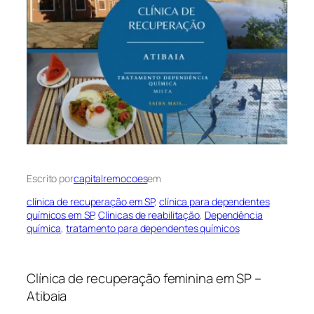
Escrito por
capitalremocoes
em
clínica de recuperação em SP
, 
clínica para dependentes
químicos em SP
, 
Clínicas de reabilitação
, 
Dependência
química
, 
tratamento para dependentes químicos
Clínica de recuperação feminina em SP –
Atibaia