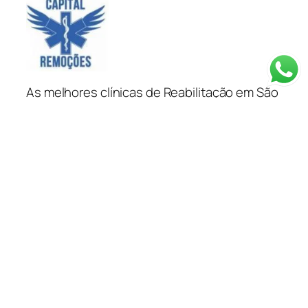
As melhores clínicas de Reabilitação em São
Paulo e ao redor de todo o Brasil. Clínicas de
recuperação em SP, clínicas de recuperação
em São Paulo, clínicas para dependentes
químicos em São Paulo e ao redor do Brasil
tratamento para dependentes químicos e
alcoólatras você encontra na Capital
Remoções.
Categorias
Depoimentos
Blog
Clínica em SP
Depoimentos
Planos de Saúde