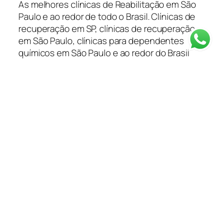
As melhores clínicas de Reabilitação em São
Paulo e ao redor de todo o Brasil. Clínicas de
recuperação em SP, clínicas de recuperação
em São Paulo, clínicas para dependentes
químicos em São Paulo e ao redor do Brasil
tratamento para dependentes químicos e
alcoólatras você encontra na Capital
Remoções.
Categorias
Depoimentos
Blog
Clínica em SP
Depoimentos
Planos de Saúde
Tratamentos
Informações
Resgate 24 Horas
Método de Tratamento
Quem Somos