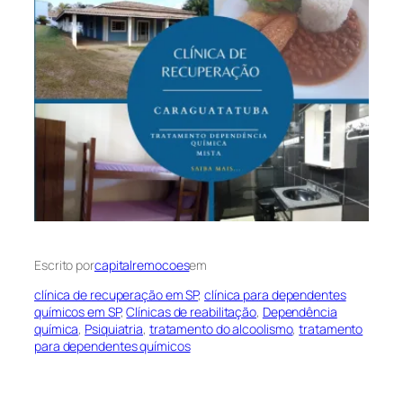
Escrito por
capitalremocoes
em
clínica de recuperação em SP
, 
clínica para dependentes
químicos em SP
, 
Clínicas de reabilitação
, 
Dependência
química
, 
Psiquiatria
, 
tratamento do alcoolismo
, 
tratamento
para dependentes químicos