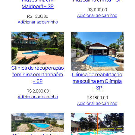
Mairiporã – SP
R$
1.100,00
Adicionar ao carrinho
R$
1.200,00
Adicionar ao carrinho
Clínica de recuperação
Clínica de reabilitação
feminina em Itanhaém
masculina em Olímpia
– SP
– SP
R$
2.000,00
Adicionar ao carrinho
R$
1.800,00
Adicionar ao carrinho