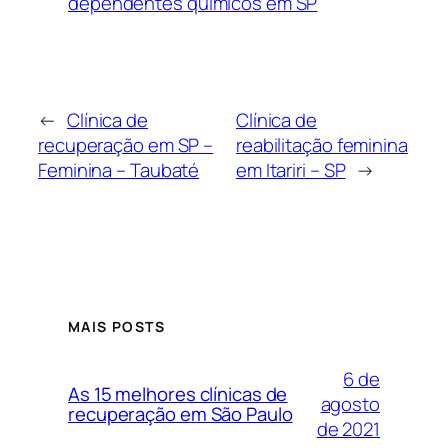
dependentes químicos em SP
←
Clínica de
Clínica de
recuperação em SP –
reabilitação feminina
Feminina – Taubaté
em Itariri – SP
→
MAIS POSTS
6 de
As 15 melhores clínicas de
agosto
recuperação em São Paulo
de 2021