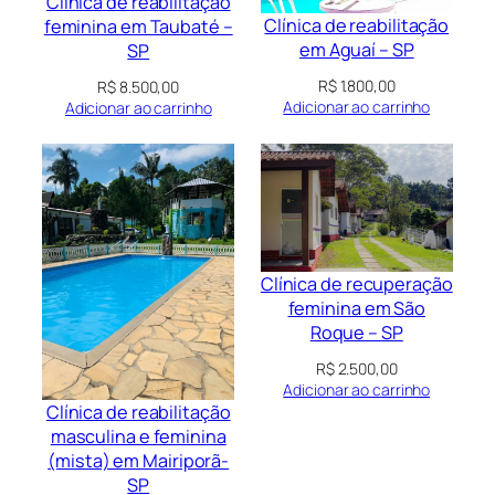
Clínica de reabilitação
Clínica de reabilitação
feminina em Taubaté –
em Aguaí – SP
SP
R$
1.800,00
R$
8.500,00
Adicionar ao carrinho
Adicionar ao carrinho
Clínica de recuperação
feminina em São
Roque – SP
R$
2.500,00
Adicionar ao carrinho
Clínica de reabilitação
masculina e feminina
(mista) em Mairiporã-
SP