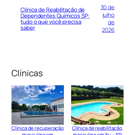
30 de
Clínica de Reabilitação de
julho
Dependentes Químicos SP:
tudo o que você precisa
de
saber
2026
Clínicas
Clínica de recuperação
Clínica de reabilitação
masculina em
masculina em Itu – SP