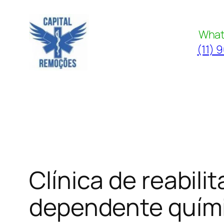
Pular
para
What
o
(11) 
conteúdo
Clínica de reabil
dependente quím