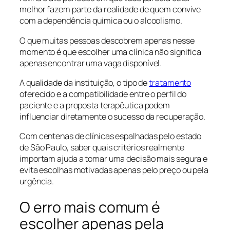
melhor fazem parte da realidade de quem convive
com a dependência química ou o alcoolismo.
O que muitas pessoas descobrem apenas nesse
momento é que escolher uma clínica não significa
apenas encontrar uma vaga disponível.
A qualidade da instituição, o tipo de
tratamento
oferecido e a compatibilidade entre o perfil do
paciente e a proposta terapêutica podem
influenciar diretamente o sucesso da recuperação.
Com centenas de clínicas espalhadas pelo estado
de São Paulo, saber quais critérios realmente
importam ajuda a tomar uma decisão mais segura e
evita escolhas motivadas apenas pelo preço ou pela
urgência.
O erro mais comum é
escolher apenas pela