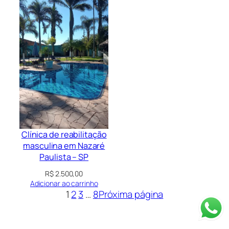
Clínica de reabilitação
masculina em Nazaré
Paulista – SP
R$
2.500,00
Adicionar ao carrinho
1
2
3
…
8
Próxima página