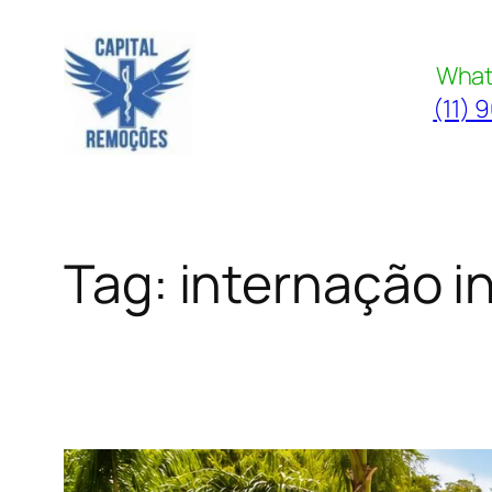
Pular
para
What
o
(11) 
conteúdo
Tag:
internação i