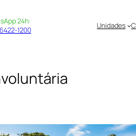
sApp 24h:
Unidades
C
96422-1200
nvoluntária