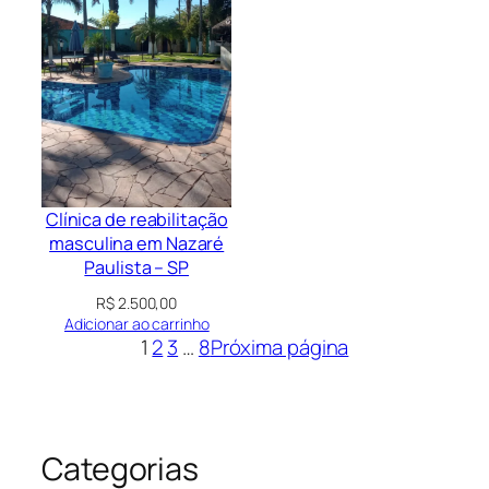
Clínica de reabilitação
masculina em Nazaré
Paulista – SP
R$
2.500,00
Adicionar ao carrinho
1
2
3
…
8
Próxima página
Categorias