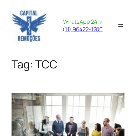
Pular
para
o
WhatsApp 24h:
conteúdo
(11) 96422-1200
Tag:
TCC