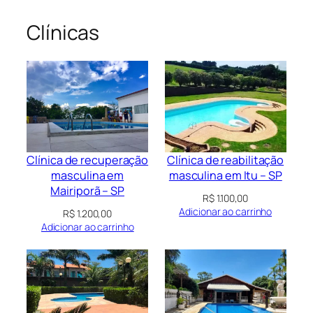
Clínicas
Clínica de recuperação
Clínica de reabilitação
masculina em
masculina em Itu – SP
Mairiporã – SP
R$
1.100,00
Adicionar ao carrinho
R$
1.200,00
Adicionar ao carrinho