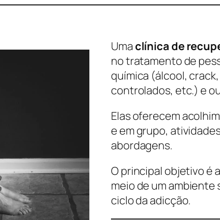
Uma
clínica de recu
no tratamento de pes
química (álcool, crac
controlados, etc.) e o
Elas oferecem acolhime
e em grupo, atividade
abordagens.
O principal objetivo é 
meio de um ambiente s
ciclo da adicção.