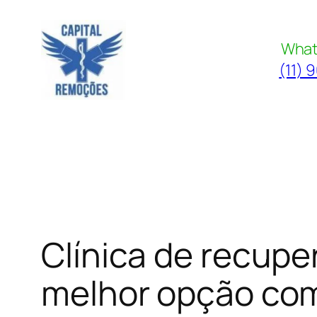
Pular
para
What
o
(11) 
conteúdo
Clínica de recup
melhor opção com