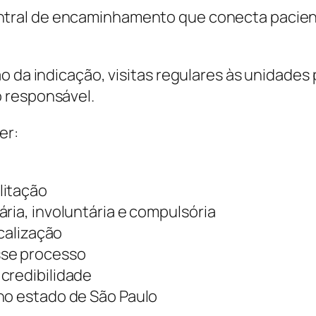
ral de encaminhamento que conecta pacientes 
o da indicação, visitas regulares às unidades
 responsável.
er:
o
litação
ria, involuntária e compulsória
scalização
sse processo
credibilidade
no estado de São Paulo