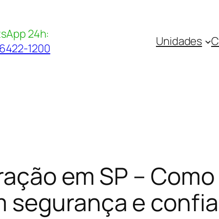
sApp 24h:
Unidades
C
96422-1200
eração em SP – Como 
 segurança e confi