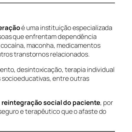
peração
é uma instituição especializada
soas que enfrentam dependência
k, cocaína, maconha, medicamentos
utros transtornos relacionados.
nto, desintoxicação, terapia individual
s socioeducativas, entre outras
a
reintegração social do paciente
, por
eguro e terapêutico que o afaste do