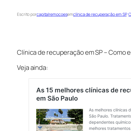
Escrito por
capitalremocoes
em
clínica de recuperação em SP
, 
C
Clínica de recuperação em SP – Como 
Veja ainda: