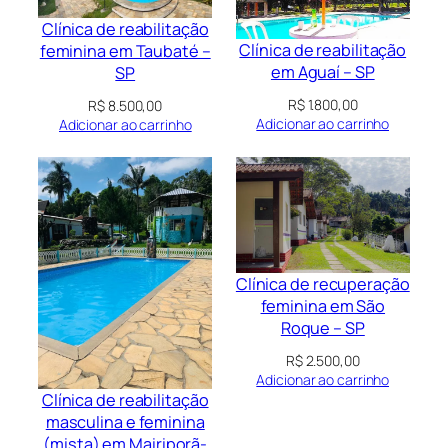
Clínica de reabilitação
Clínica de reabilitação
feminina em Taubaté –
em Aguaí – SP
SP
R$
1.800,00
R$
8.500,00
Adicionar ao carrinho
Adicionar ao carrinho
Clínica de recuperação
feminina em São
Roque – SP
R$
2.500,00
Adicionar ao carrinho
Clínica de reabilitação
masculina e feminina
(mista) em Mairiporã-