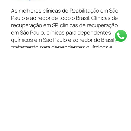
As melhores clínicas de Reabilitação em São
Paulo e ao redor de todo o Brasil. Clínicas de
recuperação em SP, clínicas de recuperação
em São Paulo, clínicas para dependentes
químicos em São Paulo e ao redor do Brasil
tratamento para dependentes químicos e
alcoólatras você encontra na Capital
Remoções.
Categorias
Depoimentos
Blog
Clínica em SP
Depoimentos
Planos de Saúde
Tratamentos
Informações
Resgate 24 Horas
Método de Tratamento