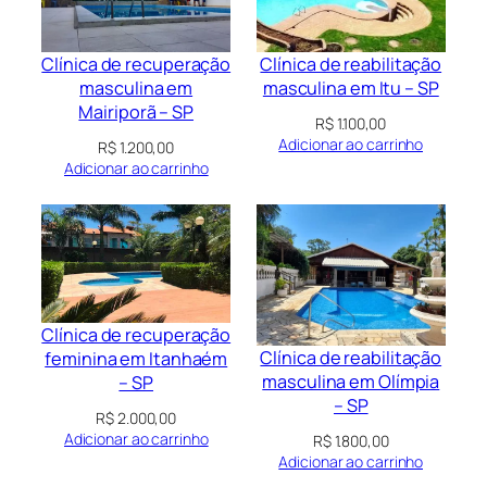
Clínica de recuperação
Clínica de reabilitação
masculina em
masculina em Itu – SP
Mairiporã – SP
R$
1.100,00
Adicionar ao carrinho
R$
1.200,00
Adicionar ao carrinho
Clínica de recuperação
Clínica de reabilitação
feminina em Itanhaém
masculina em Olímpia
– SP
– SP
R$
2.000,00
Adicionar ao carrinho
R$
1.800,00
Adicionar ao carrinho