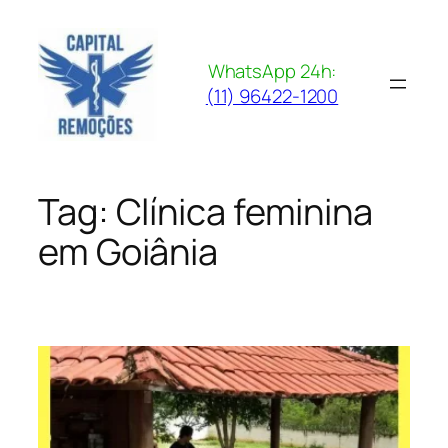
Pular
para
o
WhatsApp 24h:
conteúdo
(11) 96422-1200
Tag:
Clínica feminina
em Goiânia