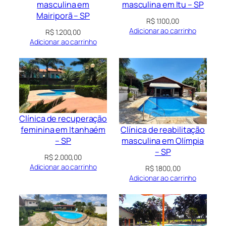
masculina em
masculina em Itu – SP
Mairiporã – SP
R$
1.100,00
Adicionar ao carrinho
R$
1.200,00
Adicionar ao carrinho
Clínica de recuperação
Clínica de reabilitação
feminina em Itanhaém
masculina em Olímpia
– SP
– SP
R$
2.000,00
Adicionar ao carrinho
R$
1.800,00
Adicionar ao carrinho