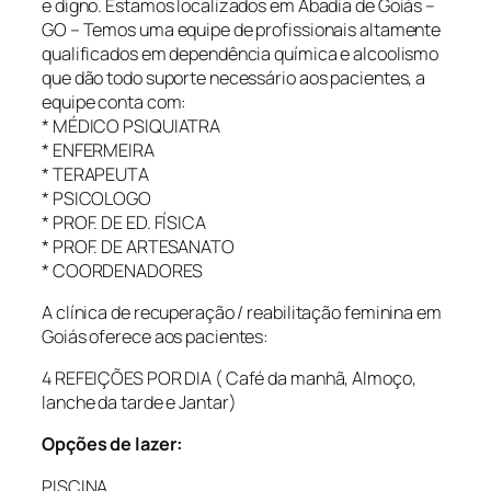
e digno. Estamos localizados em Abadia de Goiás –
GO – Temos uma equipe de profissionais altamente
qualificados em dependência química e alcoolismo
que dão todo suporte necessário aos pacientes, a
equipe conta com:
* MÉDICO PSIQUIATRA
* ENFERMEIRA
* TERAPEUTA
* PSICOLOGO
* PROF. DE ED. FÍSICA
* PROF. DE ARTESANATO
* COORDENADORES
A clínica de recuperação / reabilitação feminina em
Goiás oferece aos pacientes:
4 REFEIÇÕES POR DIA ( Café da manhã, Almoço,
lanche da tarde e Jantar)
Opções de lazer:
PISCINA