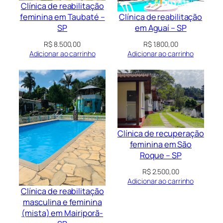
Clínica de reabilitação
Clínica de reabilitação
feminina em Taubaté –
em Aguaí – SP
SP
R$
1.800,00
R$
8.500,00
Adicionar ao carrinho
Adicionar ao carrinho
Clínica de recuperação
feminina em São
Roque – SP
R$
2.500,00
Adicionar ao carrinho
Clínica de reabilitação
masculina e feminina
(mista) em Mairiporã-