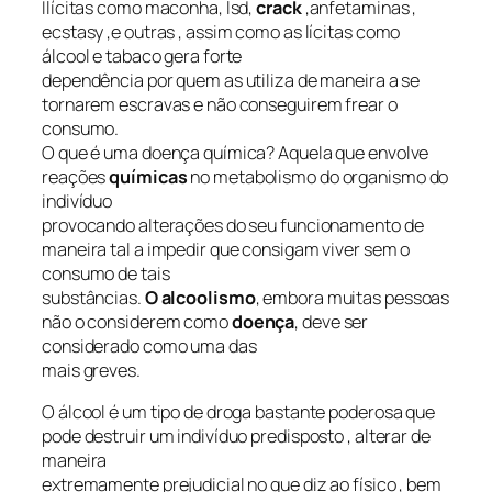
Ilícitas como maconha, lsd,
crack
,anfetaminas ,
ecstasy ,e outras , assim como as lícitas como
álcool e tabaco gera forte
dependência por quem as utiliza de maneira a se
tornarem escravas e não conseguirem frear o
consumo.
O que é uma doença química? Aquela que envolve
reações
químicas
no metabolismo do organismo do
indivíduo
provocando alterações do seu funcionamento de
maneira tal a impedir que consigam viver sem o
consumo de tais
substâncias.
O alcoolismo
, embora muitas pessoas
não o considerem como
doença
, deve ser
considerado como uma das
mais greves.
O álcool é um tipo de droga bastante poderosa que
pode destruir um indivíduo predisposto , alterar de
maneira
extremamente prejudicial no que diz ao físico , bem