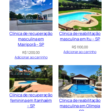
Clínica de recuperação
Clínica de reabilitação
masculina em
masculina em Itu – SP
Mairiporã – SP
R$
1.100,00
Adicionar ao carrinho
R$
1.200,00
Adicionar ao carrinho
Clínica de recuperação
Clínica de reabilitação
feminina em Itanhaém
masculina em Olímpia
– SP