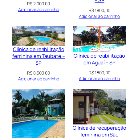
– SP
R$
2.000,00
Adicionar ao carrinho
R$
1.800,00
Adicionar ao carrinho
Clínica de reabilitação
Clínica de reabilitação
feminina em Taubaté –
em Aguaí – SP
SP
R$
1.800,00
R$
8.500,00
Adicionar ao carrinho
Adicionar ao carrinho
Clínica de recuperação
feminina em São