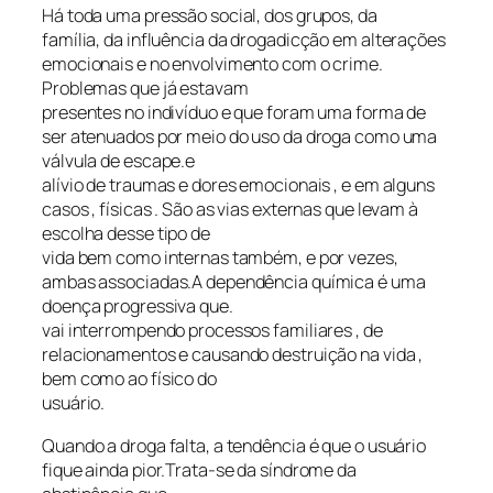
Há toda uma pressão social, dos grupos, da
família, da influência da drogadicção em alterações
emocionais e no envolvimento com o crime.
Problemas que já estavam
presentes no indivíduo e que foram uma forma de
ser atenuados por meio do uso da droga como uma
válvula de escape.e
alívio de traumas e dores emocionais , e em alguns
casos , físicas . São as vias externas que levam à
escolha desse tipo de
vida bem como internas também, e por vezes,
ambas associadas.A dependência química é uma
doença progressiva que.
vai interrompendo processos familiares , de
relacionamentos e causando destruição na vida ,
bem como ao físico do
usuário.
Quando a droga falta, a tendência é que o usuário
fique ainda pior.Trata-se da síndrome da