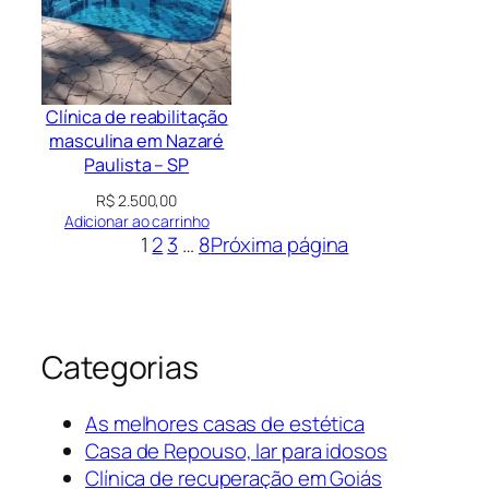
Clínica de reabilitação
masculina em Nazaré
Paulista – SP
R$
2.500,00
Adicionar ao carrinho
1
2
3
…
8
Próxima página
Categorias
As melhores casas de estética
Casa de Repouso, lar para idosos
Clínica de recuperação em Goiás