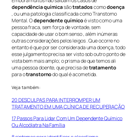
Embora muitos não saibam os casos de
dependência química
são
tratados
como
doença
, ou uma patologia classificada como Transtorno
Mental. O
dependente químico
é visto como uma
pessoa fraca, sem força de vontade, sem
capacidade de usar o bom senso , além inúmeras
outras considerações pelos leigos . Que ocorre no
entanto é que por ser considerada uma doença, todo
esse julgamento precisa ser visto sob outro ponto de
vista bem mais amplo; o prisma de que temos ali
uma pessoa doente, que precisa de
tratamento
para o
transtorno
do qual é acometida.
Veja também:
20 DESCULPAS PARA INTERROMPER UM
TRATAMENTO EM UMA CLÍNICA DE RECUPERAÇÃO
17 Passos Para Lidar Com Um Dependente Químico
Ou Alcoólatra Na Família
8 sintomas para identificar o alcoolismo