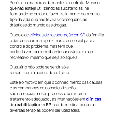
Porém, há maneiras de manter o controle. Mesmo
que não esteja utilizando as substâncias, há
formas de se cuidar e fazer tratamento com outro
tipo de vida que não leva às consequências
drásticas do mundo das drogas.
O apoio de
clínicas de recuperação em SP
, da família
e das pessoas mais próximas é essencial para o
controle do problema,mas tem que
partir da vontade em abandonar o vício e o uso
recreativo, mesmo que seja só aquela;
O usuário não pode se sentir só e
se sentir um fracassado ou fraco.
Este é o motivo em que o conhecimento das causas
e as campanhas de conscientização
são essenciais neste processo, bem como
tratamento adequado , as internações em
clínicas
de
reabilitação
em
SP,
uso de medicamentos e
diversas terapias podem ser utilizadas.