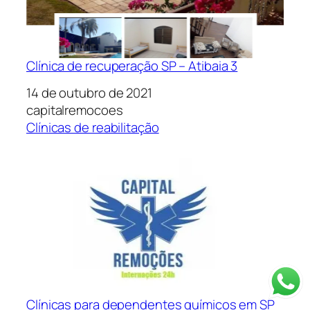
Clínica de recuperação SP – Atibaia 3
Data
14 de outubro de 2021
Autor
capitalremocoes
Em relação a
Clínicas de reabilitação
Clínicas para dependentes químicos em SP