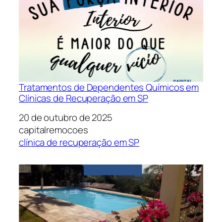
Tratamentos de Dependentes Químicos em
Clínicas de Recuperação em SP
Data
20 de outubro de 2025
Autor
capitalremocoes
Em relação a
clínica de recuperação em SP