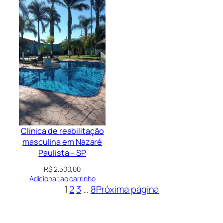
Clínica de reabilitação
masculina em Nazaré
Paulista – SP
R$
2.500,00
Adicionar ao carrinho
1
2
3
…
8
Próxima página