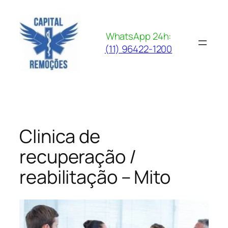
Pular
para
o
WhatsApp 24h:
conteúdo
(11) 96422-1200
Clinica de
recuperação /
reabilitação – Mito