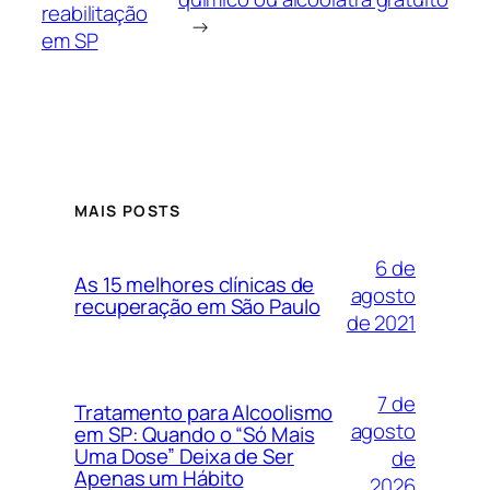
reabilitação
→
em SP
MAIS POSTS
6 de
As 15 melhores clínicas de
agosto
recuperação em São Paulo
de 2021
7 de
Tratamento para Alcoolismo
agosto
em SP: Quando o “Só Mais
Uma Dose” Deixa de Ser
de
Apenas um Hábito
2026