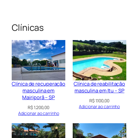
Clínicas
Clínica de recuperação
Clínica de reabilitação
masculina em
masculina em Itu – SP
Mairiporã – SP
R$
1.100,00
Adicionar ao carrinho
R$
1.200,00
Adicionar ao carrinho