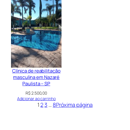
Clínica de reabilitação
masculina em Nazaré
Paulista – SP
R$
2.500,00
Adicionar ao carrinho
1
2
3
…
8
Próxima página