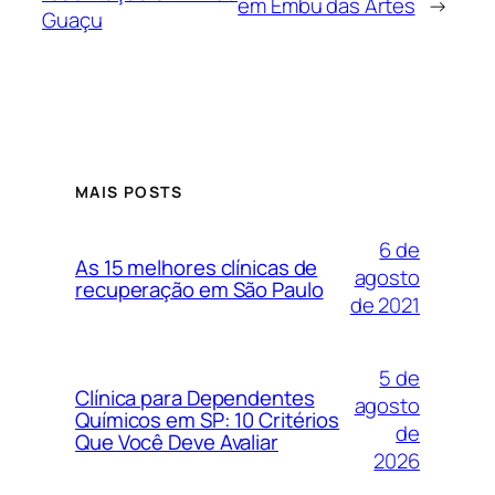
em Embu das Artes
→
Guaçu
MAIS POSTS
6 de
As 15 melhores clínicas de
agosto
recuperação em São Paulo
de 2021
5 de
Clínica para Dependentes
agosto
Químicos em SP: 10 Critérios
de
Que Você Deve Avaliar
2026