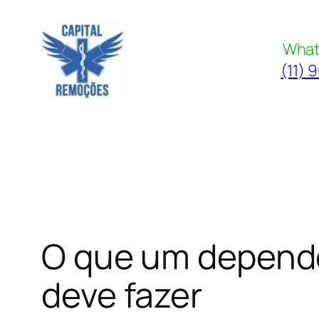
Pular
para
What
o
(11) 
conteúdo
O que um depend
deve fazer