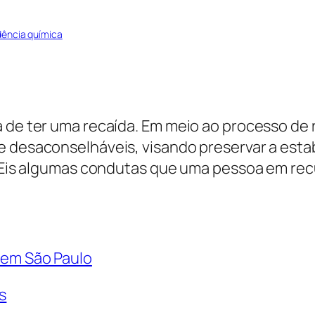
ência química
ma de ter uma recaída. Em meio ao processo d
e desaconselháveis, visando preservar a est
ão. Eis algumas condutas que uma pessoa em r
 em São Paulo
s