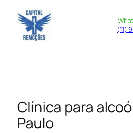
Pular
para
What
o
(11) 
conteúdo
Clínica para alco
Paulo