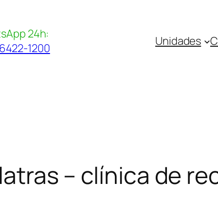
sApp 24h:
Unidades
C
96422-1200
ólatras – clínica de 