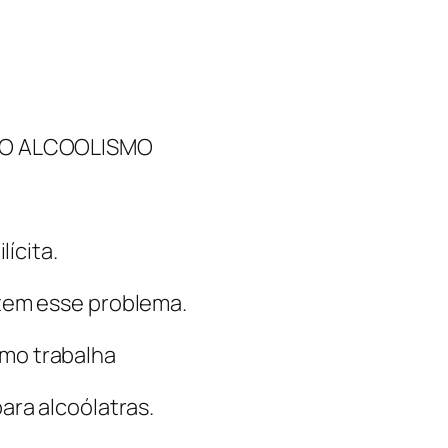
 O ALCOOLISMO
ícita.
 tem esse problema.
omo trabalha
ara alcoólatras.