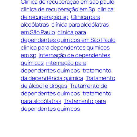
Clinica de recuperação em são paulo
clinica de recuperação em Sp
clinica
de recuperação sp
Clinica para
alcoólatras
clínica para alcoólatras
em São Paulo
clinica para
dependentes químicos em São Paulo
clinica para dependentes químicos
em sp
Internação de dependentes
químicos
internação para
dependentes químicos
tratamento
da dependência química
Tratamento
de álcool e drogas
Tratamento de
dependentes químicos
tratamento
para alcoólatras
Tratamento para
dependentes químicos