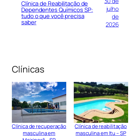
30 de
Clínica de Reabilitação de
julho
Dependentes Químicos SP:
tudo o que você precisa
de
saber
2026
Clínicas
Clínica de recuperação
Clínica de reabilitação
masculina em
masculina em Itu – SP
Mairiporã – SP