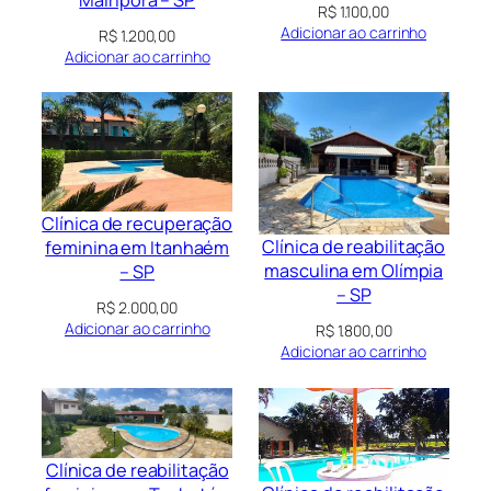
R$
1.100,00
Adicionar ao carrinho
R$
1.200,00
Adicionar ao carrinho
Clínica de recuperação
Clínica de reabilitação
feminina em Itanhaém
masculina em Olímpia
– SP
– SP
R$
2.000,00
Adicionar ao carrinho
R$
1.800,00
Adicionar ao carrinho
Clínica de reabilitação