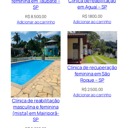
Clínica de reabilitação
feminina em Taubaté –
em Aguaí – SP
SP
R$
1.800,00
R$
8.500,00
Adicionar ao carrinho
Adicionar ao carrinho
Clínica de recuperação
feminina em São
Roque – SP
R$
2.500,00
Adicionar ao carrinho
Clínica de reabilitação
masculina e feminina
(mista) em Mairiporã-
SP