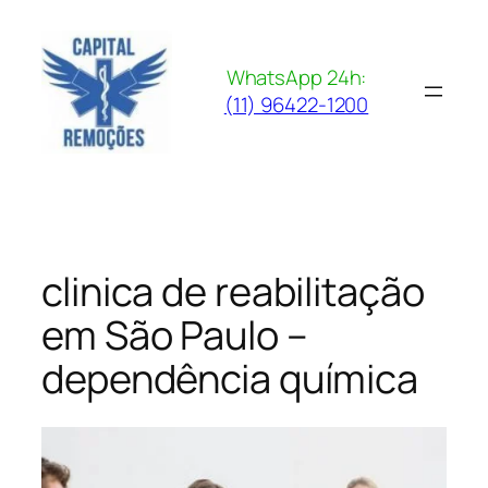
Pular
para
o
WhatsApp 24h:
conteúdo
(11) 96422-1200
clinica de reabilitação
em São Paulo –
dependência química