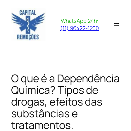
Pular
para
o
WhatsApp 24h:
conteúdo
(11) 96422-1200
O que é a Dependência
Química? Tipos de
drogas, efeitos das
substâncias e
tratamentos.