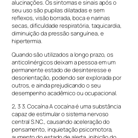
alucinações. Os sintomas e sinais após o
seu uso são pupilas dilatadas e sem
reflexos, visão borrada, boca e narinas
secas, dificuldade respiratória, taquicardia,
diminuição da pressão sanguínea, e
hipertermia.
Quando são utilizados a longo prazo, os
anticolinérgicos deixam a pessoa em um
permanente estado de desinteresse e
desorientação, podendo ser explorada por
outros, e ainda prejudicando o seu
desempenho acadêmico ou ocupacional.
2, 3 3. Cocaína A cocaína é uma substância
capaz de estimular o sistema nervoso
central S.NC., causando aceleração do
pensamento, inquietação psicomotora,
aumento do estado de alerta, inibição do