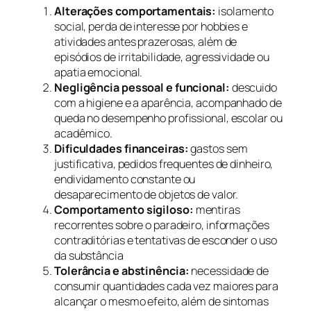
Alterações comportamentais:
isolamento
social, perda de interesse por hobbies e
atividades antes prazerosas, além de
episódios de irritabilidade, agressividade ou
apatia emocional.
Negligência pessoal e funcional:
descuido
com a higiene e a aparência, acompanhado de
queda no desempenho profissional, escolar ou
acadêmico.
Dificuldades financeiras:
gastos sem
justificativa, pedidos frequentes de dinheiro,
endividamento constante ou
desaparecimento de objetos de valor.
Comportamento sigiloso:
mentiras
recorrentes sobre o paradeiro, informações
contraditórias e tentativas de esconder o uso
da substância
Tolerância e abstinência:
necessidade de
consumir quantidades cada vez maiores para
alcançar o mesmo efeito, além de sintomas