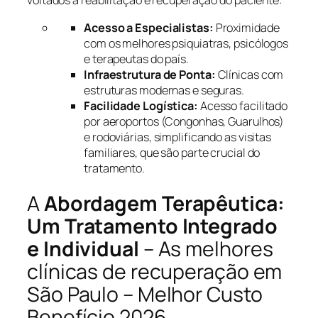
voltados à reabilitação e recuperação do paciente:
Acesso a Especialistas:
Proximidade
com os melhores psiquiatras, psicólogos
e terapeutas do país.
Infraestrutura de Ponta:
Clínicas com
estruturas modernas e seguras.
Facilidade Logística:
Acesso facilitado
por aeroportos (Congonhas, Guarulhos)
e rodoviárias, simplificando as visitas
familiares, que são parte crucial do
tratamento.
A
Abordagem Terapêutica:
Um Tratamento Integrado
e Individual
– As melhores
clínicas de recuperação em
São Paulo – Melhor Custo
Benefício 2026