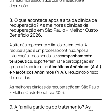
transtornos associados como ansiedade e
depressão.
8. O que acontece após a alta da clínica de
recuperação? As melhores clínicas de
recuperação em São Paulo – Melhor Custo
Benefício 2026.
A alta não representa o fim do tratamento. A
recuperação é um processo contínuo. Após a
internação, recomenda-se
acompanhamento
terapêutico
, suporte familiar e participação em
grupos de apoio como
Alcoólicos Anônimos (A.A.)
e Narcóticos Anônimos (N.A.)
, reduzindo o risco
de recaídas.
As melhores clínicas de recuperação em São Paulo
– Melhor Custo Benefício 2026.
9. A família participa do tratamento? As