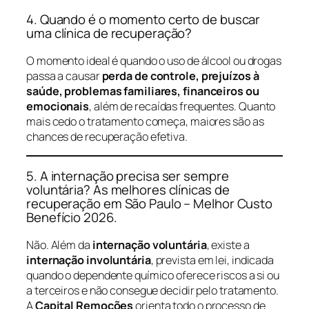
4. Quando é o momento certo de buscar
uma clínica de recuperação?
O momento ideal é quando o uso de álcool ou drogas
passa a causar
perda de controle, prejuízos à
saúde, problemas familiares, financeiros ou
emocionais
, além de recaídas frequentes. Quanto
mais cedo o tratamento começa, maiores são as
chances de recuperação efetiva.
5. A internação precisa ser sempre
voluntária? As melhores clínicas de
recuperação em São Paulo – Melhor Custo
Benefício 2026.
Não. Além da
internação voluntária
, existe a
internação involuntária
, prevista em lei, indicada
quando o dependente químico oferece riscos a si ou
a terceiros e não consegue decidir pelo tratamento.
A
Capital Remoções
orienta todo o processo de