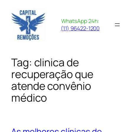
Pular
para
o
WhatsApp 24h:
conteúdo
(11) 96422-1200
Tag:
clinica de
recuperação que
atende convênio
médico
As melhores clínicas de