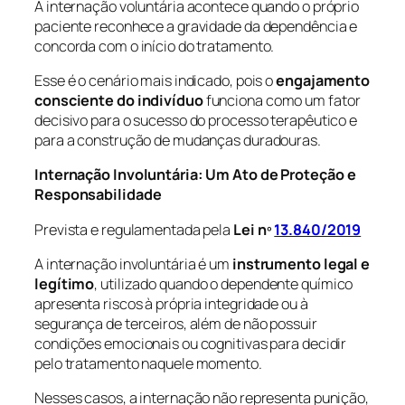
A internação voluntária acontece quando o próprio
paciente reconhece a gravidade da dependência e
concorda com o início do tratamento.
Esse é o cenário mais indicado, pois o
engajamento
consciente do indivíduo
funciona como um fator
decisivo para o sucesso do processo terapêutico e
para a construção de mudanças duradouras.
Internação Involuntária: Um Ato de Proteção e
Responsabilidade
Prevista e regulamentada pela
Lei nº
13.840/2019
A internação involuntária é um
instrumento legal e
legítimo
, utilizado quando o dependente químico
apresenta riscos à própria integridade ou à
segurança de terceiros, além de não possuir
condições emocionais ou cognitivas para decidir
pelo tratamento naquele momento.
Nesses casos, a internação não representa punição,