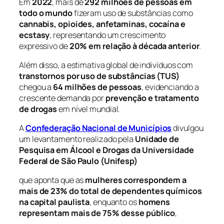
Em
2022
, mais de
292 milhões de pessoas em
todo o mundo
fizeram uso de substâncias como
cannabis, opioides, anfetaminas, cocaína e
ecstasy
, representando um crescimento
expressivo de
20% em relação à década anterior
.
Além disso, a estimativa global de indivíduos com
transtornos por uso de substâncias (TUS)
chegou a
64 milhões de pessoas
, evidenciando a
crescente demanda por
prevenção e tratamento
de drogas
em nível mundial.
A
Confederação Nacional de Municípios
divulgou
um levantamento realizado pela
Unidade de
Pesquisa em Álcool e Drogas da Universidade
Federal de São Paulo (Unifesp)
que aponta que as
mulheres correspondem a
mais de 23% do total de dependentes químicos
na capital paulista
, enquanto os
homens
representam mais de 75% desse público
,