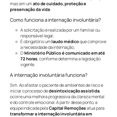
mas sim um
ato de cuidado, proteção e
preservação da vida
.
Como funciona a internação involuntária?
A solicitação é realizada por um familiar ou
responsável legal;
É obrigatório um
laudo médico
que comprove
a necessidade da internação;
O
Ministério Público é comunicado em até
72 horas
, conforme determina a legislação
vigente.
A internação involuntária funciona?
Sim. Ao afastar o paciente de ambientes de risco e
iniciar o processo de
desintoxicação assistida
,
ocorre uma melhora progressiva da clareza mental
e do controle emocional. A partir desse ponto, a
equipe indicada pela
Capital Remoções
atua para
transformar a internação involuntária em