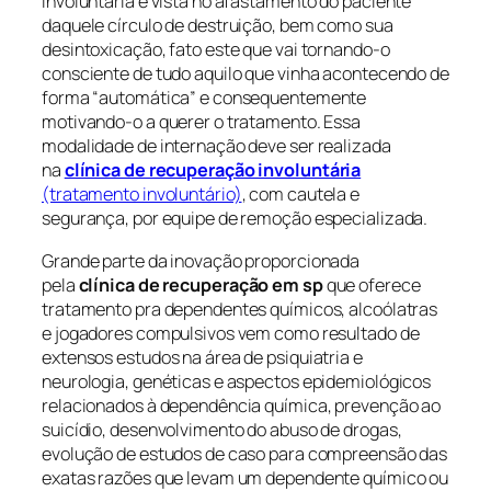
involuntária é vista no afastamento do paciente
daquele círculo de destruição, bem como sua
desintoxicação, fato este que vai tornando-o
consciente de tudo aquilo que vinha acontecendo de
forma “automática” e consequentemente
motivando-o a querer o tratamento. Essa
modalidade de internação deve ser realizada
na
clínica de recuperação involuntária
(tratamento involuntário)
, com cautela e
segurança, por equipe de remoção especializada.
Grande parte da inovação proporcionada
pela
clínica de recuperação em sp
que oferece
tratamento pra dependentes químicos, alcoólatras
e jogadores compulsivos vem como resultado de
extensos estudos na área de psiquiatria e
neurologia, genéticas e aspectos epidemiológicos
relacionados à dependência química, prevenção ao
suicídio, desenvolvimento do abuso de drogas,
evolução de estudos de caso para compreensão das
exatas razões que levam um dependente químico ou