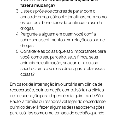
fazer a mudança?
Liste os prós e os contras de parar com o
abuso de drogas, álcool e jogatinas, bem como
os custos e benefícios de continuar o uso de
drogas.
Pergunte a alguém em quem você confia
sobre seus sentimentos em relação ao uso de
drogas.
Considere as coisas que são importantes para
você, como seu parceiro, seus filhos, seus
animais de estimação, sua carreira ou sua
saúde. Como o seu uso de drogas afeta essas
coisas?
Em casos de internação involuntária em clínica de
recuperação, ou internação compulsória na clínica
de recuperação para dependência química de São
Paulo, a família ou responsável legal do dependente
químico deverá fazer algumas dessas observações
para usá-las como uma tomada de decisão quando