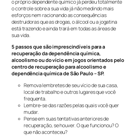
o próprio dependente químico já perdeu totalmente
o controle sobre a sua vida já não medindo mais
esforços nem racionando as consequências
destruidoras que as drogas, o álcool ou a jogatina
está trazendo e ainda trará em todas as áreas de
sua vida.
5 passos que são imprescindíveis para a
recuperação da dependência química,
alcoolismo ou do vício em jogos orientados pelo
centro de recuperação para alcoolismo e
dependência química de São Paulo – SP.
Remova lembretes de seu vício de sua casa,
local de trabalho e outros lugares que você
frequenta.
Lembre-se das razões pelas quais você quer
mudar.
Pense em suas tentativas anteriores de
recuperação, se houver. O que funcionou? O
que não aconteceu?