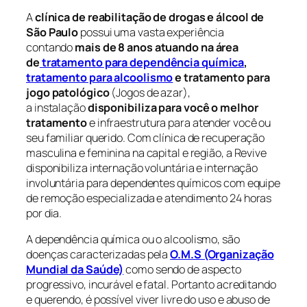
A
clínica de reabilitação de drogas e álcool de
São Paulo
possui uma vasta experiência
contando
mais de 8 anos atuando na área
de
tratamento para dependência química
,
tratamento para alcoolismo
e tratamento para
jogo patológico
(Jogos de azar),
a instalação
disponibiliza para você o melhor
tratamento
e infraestrutura para atender você ou
seu familiar querido. Com clínica de recuperação
masculina e feminina na capital e região, a Revive
disponibiliza internação voluntária e internação
involuntária para dependentes químicos com equipe
de remoção especializada e atendimento 24 horas
por dia.
A dependência química ou o alcoolismo, são
doenças caracterizadas pela
O.M.S (Organização
Mundial da Saúde)
como sendo de aspecto
progressivo, incurável e fatal. Portanto acreditando
e querendo, é possível viver livre do uso e abuso de