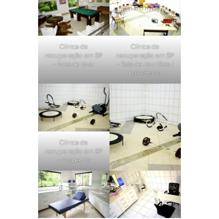
Clínica de
Clínica de
recuperação em SP
recuperação em SP
– Área de lazer
– Sala de reuniões /
palestrasla
Clínica de
recuperação em SP
– Academia