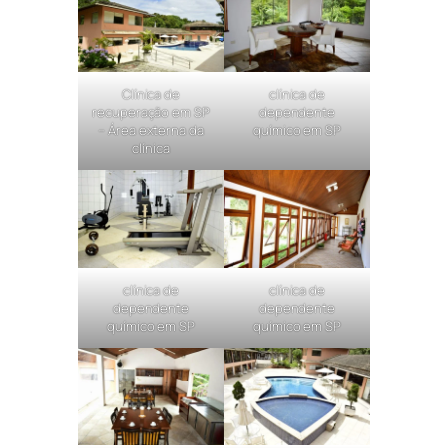
Clínica de
clínica de
recuperação em SP
dependente
– Área externa da
químico em SP
clínica
clínica de
clínica de
dependente
dependente
químico em SP
químico em SP