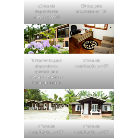
clínica de
Clínica para
dependente
alcoólatra em SP
químico em SP
Tratamento para
clínica de
dependente
reabilitação em SP
químico pelo
convênio médico –
Plano de saúde
clínica de
clínica de
reabilitação em SP
reabilitação em SP