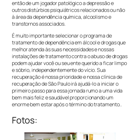
então de um jogador patológico a depressão e
outros distúrbios psiquiátricos relacionados ou não
à área da dependência química, alcoolismo e
transtornos associados.
É muito importante selecionar o programa de
tratamento de dependência em álcool e drogas que
melhor atenda às suas necessidades e nossas
instalações de tratamento contra o abuso de drogas
podem ajudar você ou seu ente querido a ficar limpo
e sóbrio, independentemente do vício. Sua
recuperação é nossa prioridade e nossa clínica de
recuperação de São Paulo irá ajudá-lo a iniciar o
primeiro passo para essa jornada rumo a uma vida
bem mais feliz e saudável proporcionando um
enorme bem estar após o término do tratamento..
Fotos: