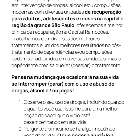
em intervenção de drogas, álcool e/ou compulsões
modernas com diversas unidades
de recuperação
para adultos, adolescentes e idosos na capital e
região da grande São Paulo
, oferecemos a melhor
clínica de recuperação na Capital Remoções.
Trabalhamos com diversos dos melhores
tratamentos e um dos melhores resultados no pós-
tratamento de dependências e/ou compulsões
podem ser adquiridos em diversas unidades, mas o
depéndente precisa querer (desejar) o tratamento..
Pense na mudança que ocasionará na sua vida
se interromper (parar) com o uso e abuso de
drogas, álcool e / ou jogos!
Observe o seu uso de drogas, incluindo quando
e quanto você usa. Isso lhe dará uma melhor
noção do papel que o vício está
desempenhando em sua vida.
Pergunte a si mesmo se há algo impedindo
você de mudar.
O que poderia ajudá-lo a