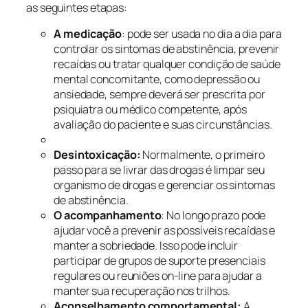
as seguintes etapas:
A medicação
: pode ser usada no dia a dia para
controlar os sintomas de abstinência, prevenir
recaídas ou tratar qualquer condição de saúde
mental concomitante, como depressão ou
ansiedade, sempre deverá ser prescrita por
psiquiatra ou médico competente, após
avaliação do paciente e suas circunstâncias.
Desintoxicação:
Normalmente, o primeiro
passo para se livrar das drogas é limpar seu
organismo de drogas e gerenciar os sintomas
de abstinência.
O acompanhamento
: No longo prazo pode
ajudar você a prevenir as possíveis recaídas e
manter a sobriedade. Isso pode incluir
participar de grupos de suporte presenciais
regulares ou reuniões on-line para ajudar a
manter sua recuperação nos trilhos.
Aconselhamento comportamental:
A