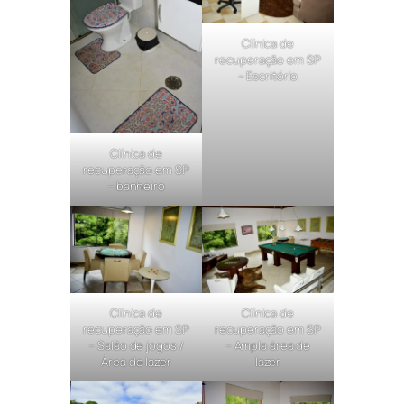
Clínica de
recuperação em SP
– Escritório
Clínica de
recuperação em SP
– banheiro
Clínica de
Clínica de
recuperação em SP
recuperação em SP
– Salão de jogos /
– Ampla área de
Área de lazer
lazer