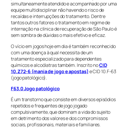
simultaneamente atendido e acompanhado por uma
equipe multidisciplinar não havendo o risco de
recaídas e interrupções do tratamento. Dentre
tantos outros fatores o tratamento em regime de
internação na clínica de recuperação de São Paulo é
sem sombra de dúvidas o mais efetivo e eficaz.
O vício em jogos hoje em dia é também reconhecido
com uma doença à qual necessita de um
tratamento especializado para dependentes
químicos e alcoólatras também. Inscrito no
CID
10.Z72-6 (mania de jogo e apostas)
e CID 10.F-63
(jogo patológico).
F63.0 Jogo patológico
É um transtorno que consiste em diversos episódios
repetidos e frequentes de jogo jogado
compulsivamente, que dominam a vida do sujeito
em detrimento dos valores e dos compromissos
sociais, profissionais, materiais e familiares.