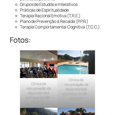
Grupos de Estudos e Interativos
Práticas de Espiritualidade
Terapia Racional Emotiva (T.R.E.)
Plano de Prevenção à Recaída (P.P.R.)
Terapia Comportamental Cognitiva (T.C.C.)
Fotos:
Clínica de
Clínica de
recuperação de
recuperação de
dependentes
dependentes
químicos em SP –
químicos em SP –
Atibaia N
Atibaia N