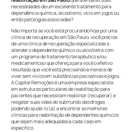
reabilitação em São Paulo
que atenda às suas
necessidades de um excelente tratamento para
dependência química, alcoolismo, vício em jogos ou
então patologias associadas?
Não importa se você está procurando hoje por uma
clínica de recuperação em São Paulo, você precisa
de uma clínica de recuperação especializada a
atender o dependente químico ou alcoólatra com
um programa de tratamento terapêutico e/ou
medicamentoso que ofereça para você o efetivo
resultado que você está precisando e merece de
viver sem vícios em substâncias psicoativas e jogos.
A Capital Remoções é uma empresa especialista
em estruturas particulares de reabilitação para
pacientes que necessitam reabilitar (recuperar) e
resgatar suas vidas do submundo das drogas
podendo ajudá-lo (a) a encontrar as melhores
clínicas para reabilitação de dependentes químicos
que sejam mais adequadas a cada caso em
específico.