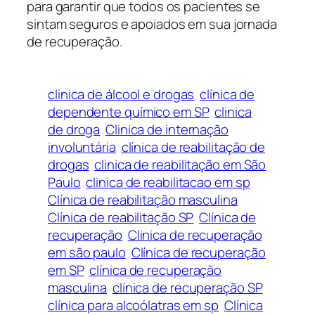
para garantir que todos os pacientes se
sintam seguros e apoiados em sua jornada
de recuperação.
clinica de álcool e drogas
clínica de
dependente químico em SP
clinica
de droga
Clinica de internação
involuntária
clínica de reabilitação de
drogas
clinica de reabilitação em São
Paulo
clinica de reabilitacao em sp
Clínica de reabilitação masculina
Clínica de reabilitação SP
Clínica de
recuperação
Clinica de recuperação
em são paulo
Clínica de recuperação
em SP
clínica de recuperação
masculina
clínica de recuperação SP
clínica para alcoólatras em sp
Clínica