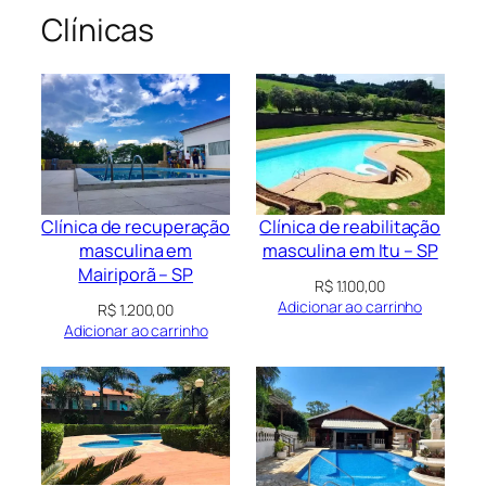
Clínicas
Clínica de recuperação
Clínica de reabilitação
masculina em
masculina em Itu – SP
Mairiporã – SP
R$
1.100,00
Adicionar ao carrinho
R$
1.200,00
Adicionar ao carrinho