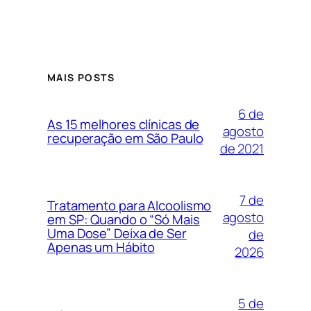
MAIS POSTS
6 de
As 15 melhores clínicas de
agosto
recuperação em São Paulo
de 2021
7 de
Tratamento para Alcoolismo
agosto
em SP: Quando o “Só Mais
Uma Dose” Deixa de Ser
de
Apenas um Hábito
2026
5 de