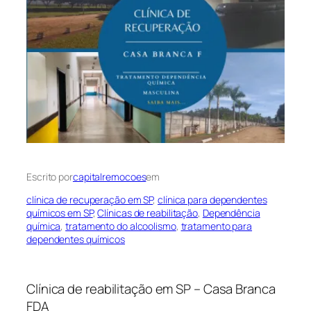
Escrito por
capitalremocoes
em
clínica de recuperação em SP
, 
clínica para dependentes
químicos em SP
, 
Clínicas de reabilitação
, 
Dependência
química
, 
tratamento do alcoolismo
, 
tratamento para
dependentes químicos
Clínica de reabilitação em SP – Casa Branca
FDA