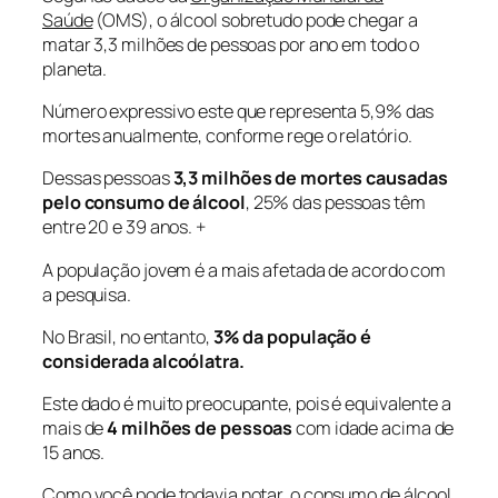
Saúde
(OMS), o álcool sobretudo pode chegar a
matar 3,3 milhões de pessoas por ano em todo o
planeta.
Número expressivo este que representa 5,9% das
mortes anualmente, conforme rege o relatório.
Dessas pessoas
3,3 milhões de mortes causadas
pelo consumo de álcool
, 25% das pessoas têm
entre 20 e 39 anos. +
A população jovem é a mais afetada de acordo com
a pesquisa.
No Brasil, no entanto,
3% da população é
considerada alcoólatra.
Este dado é muito preocupante, pois é equivalente a
mais de
4 milhões de pessoas
com idade acima de
15 anos.
Como você pode todavia notar, o consumo de álcool,