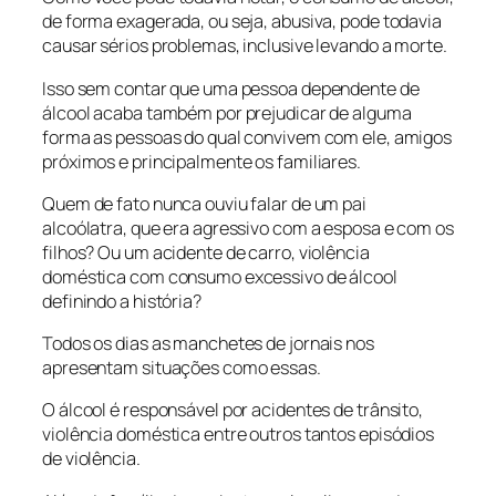
de forma exagerada, ou seja, abusiva, pode todavia
causar sérios problemas, inclusive levando a morte.
Isso sem contar que uma pessoa dependente de
álcool acaba também por prejudicar de alguma
forma as pessoas do qual convivem com ele, amigos
próximos e principalmente os familiares.
Quem de fato nunca ouviu falar de um pai
alcoólatra, que era agressivo com a esposa e com os
filhos? Ou um acidente de carro, violência
doméstica com consumo excessivo de álcool
definindo a história?
Todos os dias as manchetes de jornais nos
apresentam situações como essas.
O álcool é responsável por acidentes de trânsito,
violência doméstica entre outros tantos episódios
de violência.