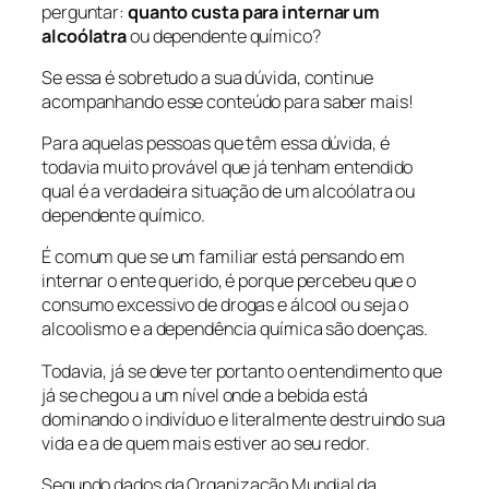
perguntar:
quanto custa para internar um
alcoólatra
ou dependente químico?
Se essa é sobretudo a sua dúvida, continue
acompanhando esse conteúdo para saber mais!
Para aquelas pessoas que têm essa dúvida, é
todavia muito provável que já tenham entendido
qual é a verdadeira situação de um alcoólatra ou
dependente químico.
É comum que se um familiar está pensando em
internar o ente querido, é porque percebeu que o
consumo excessivo de drogas e álcool ou seja o
alcoolismo e a dependência química são doenças.
Todavia, já se deve ter portanto o entendimento que
já se chegou a um nível onde a bebida está
dominando o indivíduo e literalmente destruindo sua
vida e a de quem mais estiver ao seu redor.
Segundo dados da
Organização Mundial da