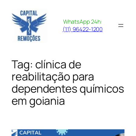
Pular
para
o
WhatsApp 24h:
conteúdo
(11) 96422-1200
Tag:
clínica de
reabilitação para
dependentes químicos
em goiania