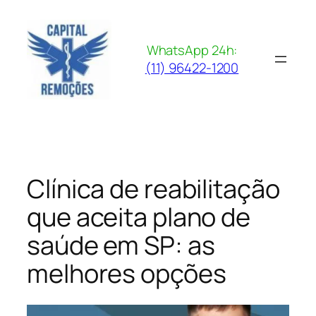
Pular
para
o
WhatsApp 24h:
conteúdo
(11) 96422-1200
Clínica de reabilitação
que aceita plano de
saúde em SP: as
melhores opções