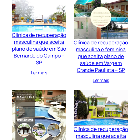
Clínica de recuperação
masculina que aceita
Clínica de recuperação
plano de saúde em São
masculina e feminina
Bernardo do Campo –
que aceita plano de
SP
saúde em Vargem
Grande Paulista – SP
Ler mais
Ler mais
Clínica de recuperação
masculina que aceita