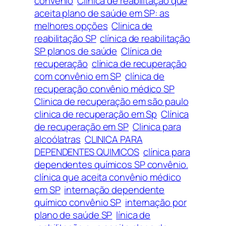
convênio
Clínica de reabilitação que
aceita plano de saúde em SP: as
melhores opções
Clinica de
reabilitação SP
clínica de reabilitação
SP planos de saúde
Clínica de
recuperação
clínica de recuperação
com convênio em SP
clínica de
recuperação convênio médico SP
Clinica de recuperação em são paulo
clinica de recuperação em Sp
Clínica
de recuperação em SP
Clinica para
alcoólatras
CLINICA PARA
DEPENDENTES QUIMICOS
clínica para
dependentes químicos SP convênio.
clínica que aceita convênio médico
em SP
internação dependente
químico convênio SP
internação por
plano de saúde SP
línica de