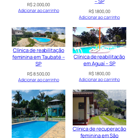
– SP
R$
2.000,00
Adicionar ao carrinho
R$
1.800,00
Adicionar ao carrinho
Clínica de reabilitação
Clínica de reabilitação
feminina em Taubaté –
em Aguaí – SP
SP
R$
1.800,00
R$
8.500,00
Adicionar ao carrinho
Adicionar ao carrinho
Clínica de recuperação
feminina em São