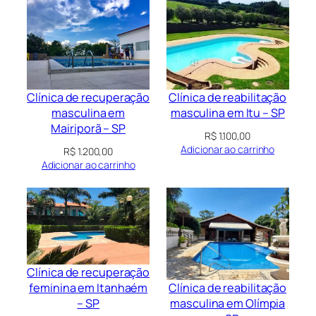
Clínica de recuperação
Clínica de reabilitação
masculina em
masculina em Itu – SP
Mairiporã – SP
R$
1.100,00
Adicionar ao carrinho
R$
1.200,00
Adicionar ao carrinho
Clínica de recuperação
Clínica de reabilitação
feminina em Itanhaém
masculina em Olímpia
– SP