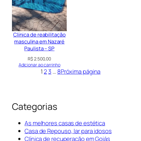
Clínica de reabilitação
masculina em Nazaré
Paulista – SP
R$
2.500,00
Adicionar ao carrinho
1
2
3
…
8
Próxima página
Categorias
As melhores casas de estética
Casa de Repouso, lar para idosos
Clínica de recuperação em Goiás