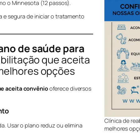
o o Minnesota (12 passos).
a e segura de iniciar o tratamento
lano de saúde para
abilitação que aceita
 melhores opções
ue aceita convênio
oferece diversos
nto
Clínica de re
da. Usar o plano reduz ou elimina
melhores opç