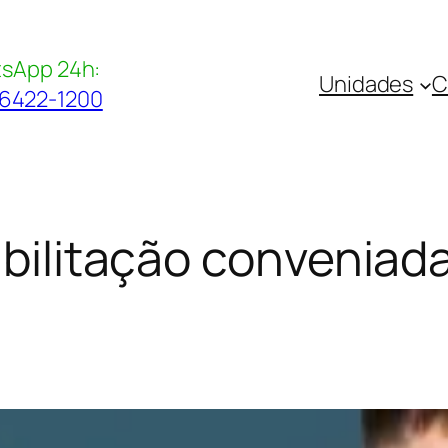
sApp 24h:
Unidades
C
96422-1200
abilitação conveniad