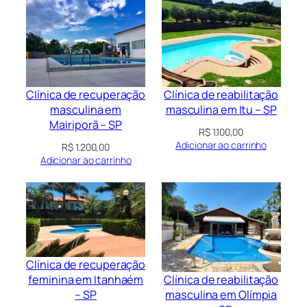
Clínica de recuperação
Clínica de reabilitação
masculina em
masculina em Itu – SP
Mairiporã – SP
R$
1.100,00
Adicionar ao carrinho
R$
1.200,00
Adicionar ao carrinho
Clínica de recuperação
Clínica de reabilitação
feminina em Itanhaém
masculina em Olímpia
– SP