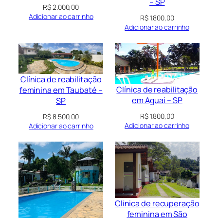
– SP
R$
2.000,00
Adicionar ao carrinho
R$
1.800,00
Adicionar ao carrinho
Clínica de reabilitação
Clínica de reabilitação
feminina em Taubaté –
em Aguaí – SP
SP
R$
1.800,00
R$
8.500,00
Adicionar ao carrinho
Adicionar ao carrinho
Clínica de recuperação
feminina em São