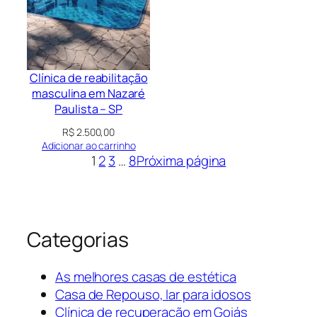
Clínica de reabilitação
masculina em Nazaré
Paulista – SP
R$
2.500,00
Adicionar ao carrinho
1
2
3
…
8
Próxima página
Categorias
As melhores casas de estética
Casa de Repouso, lar para idosos
Clínica de recuperação em Goiás