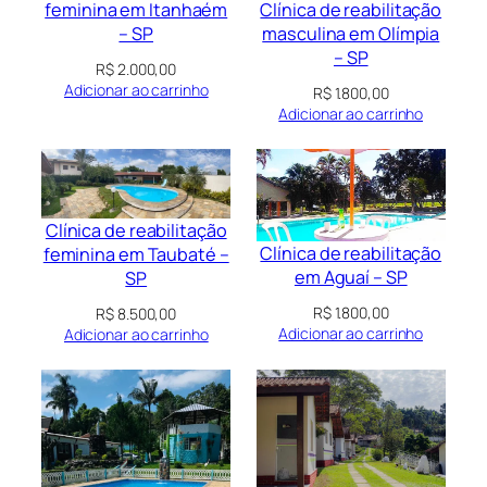
Clínica de reabilitação
feminina em Itanhaém
masculina em Olímpia
– SP
– SP
R$
2.000,00
Adicionar ao carrinho
R$
1.800,00
Adicionar ao carrinho
Clínica de reabilitação
Clínica de reabilitação
feminina em Taubaté –
em Aguaí – SP
SP
R$
1.800,00
R$
8.500,00
Adicionar ao carrinho
Adicionar ao carrinho