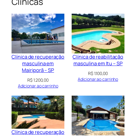
Clínicas
Clínica de recuperação
Clínica de reabilitação
masculina em
masculina em Itu – SP
Mairiporã – SP
R$
1.100,00
Adicionar ao carrinho
R$
1.200,00
Adicionar ao carrinho
Clínica de recuperação