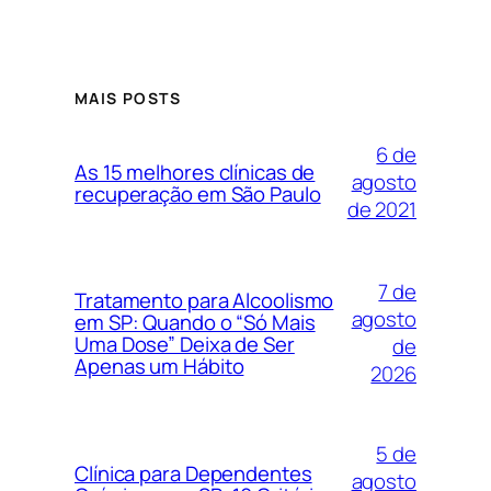
MAIS POSTS
6 de
As 15 melhores clínicas de
agosto
recuperação em São Paulo
de 2021
7 de
Tratamento para Alcoolismo
agosto
em SP: Quando o “Só Mais
Uma Dose” Deixa de Ser
de
Apenas um Hábito
2026
5 de
Clínica para Dependentes
agosto