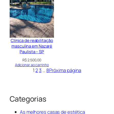
Clínica de reabilitação
masculina em Nazaré
Paulista – SP
R$
2.500,00
Adicionar ao carrinho
1
2
3
…
8
Próxima página
Categorias
As melhores casas de estética