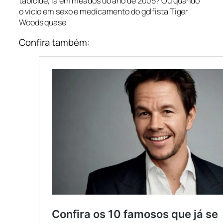
tabloide, lá em meados do ano de 2005? Ou quando
o vício em sexo e medicamento do golfista Tiger
Woods quase
Confira também: