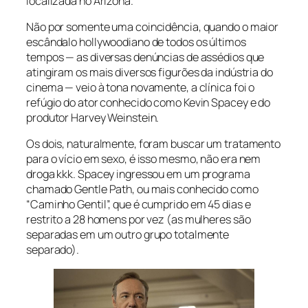
localizada no Arizona.
Não por somente uma coincidência, quando o maior
escândalo hollywoodiano de todos os últimos
tempos — as diversas denúncias de assédios que
atingiram os mais diversos figurões da indústria do
cinema — veio à tona novamente, a clínica foi o
refúgio do ator conhecido como Kevin Spacey e do
produtor Harvey Weinstein.
Os dois, naturalmente, foram buscar um tratamento
para o vício em sexo, é isso mesmo, não era nem
droga kkk. Spacey ingressou em um programa
chamado Gentle Path, ou mais conhecido como
“Caminho Gentil”, que é cumprido em 45 dias e
restrito a 28 homens por vez (as mulheres são
separadas em um outro grupo totalmente
separado).