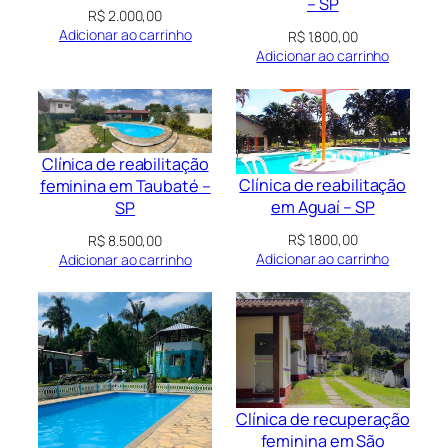
– SP
R$
2.000,00
Adicionar ao carrinho
R$
1.800,00
Adicionar ao carrinho
Clínica de reabilitação
Clínica de reabilitação
feminina em Taubaté –
em Aguaí – SP
SP
R$
1.800,00
R$
8.500,00
Adicionar ao carrinho
Adicionar ao carrinho
Clínica de recuperação
feminina em São