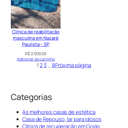
Clínica de reabilitação
masculina em Nazaré
Paulista – SP
R$
2.500,00
Adicionar ao carrinho
1
2
3
…
8
Próxima página
Categorias
As melhores casas de estética
Casa de Repouso, lar para idosos
Clínica de recuperação em Goiás