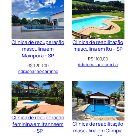
Clínica de recuperação
Clínica de reabilitação
masculina em
masculina em Itu – SP
Mairiporã – SP
R$
1.100,00
Adicionar ao carrinho
R$
1.200,00
Adicionar ao carrinho
Clínica de recuperação
Clínica de reabilitação
feminina em Itanhaém
masculina em Olímpia
– SP