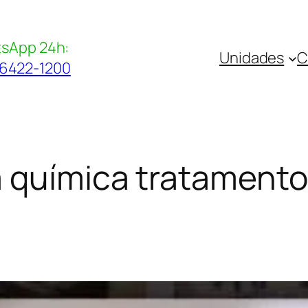
sApp 24h:
Unidades
C
96422-1200
 química tratamento