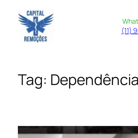
Pular
para
What
o
(11) 
conteúdo
Tag:
Dependência