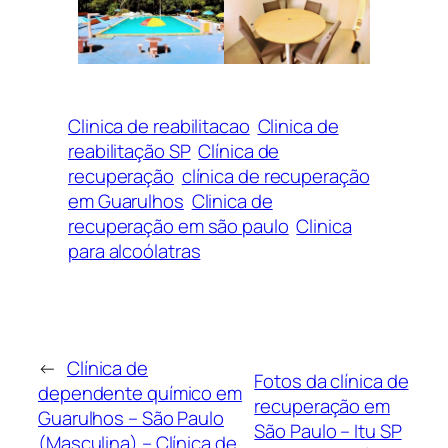
Clinica de reabilitacao
Clinica de
reabilitação SP
Clínica de
recuperação
clínica de recuperação
em Guarulhos
Clinica de
recuperação em são paulo
Clinica
para alcoólatras
←
Clínica de
Fotos da clínica de
dependente químico em
recuperação em
Guarulhos – São Paulo
São Paulo – Itu SP
(Masculina) – Clínica de