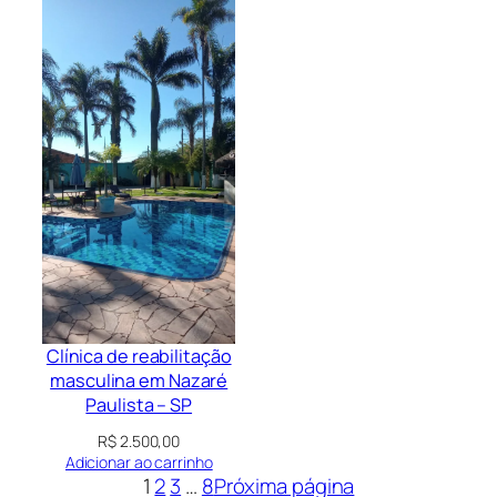
Clínica de reabilitação
masculina em Nazaré
Paulista – SP
R$
2.500,00
Adicionar ao carrinho
1
2
3
…
8
Próxima página