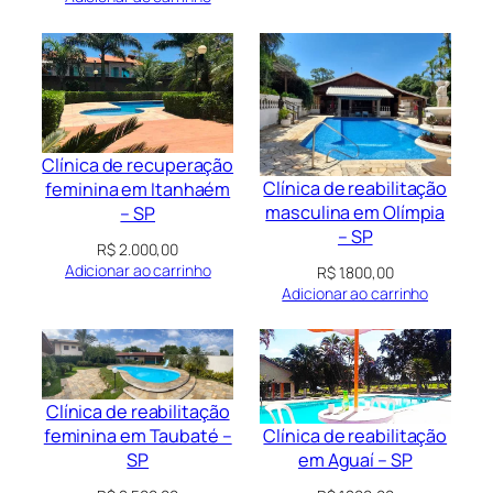
Clínica de recuperação
Clínica de reabilitação
feminina em Itanhaém
masculina em Olímpia
– SP
– SP
R$
2.000,00
Adicionar ao carrinho
R$
1.800,00
Adicionar ao carrinho
Clínica de reabilitação
Clínica de reabilitação
feminina em Taubaté –
em Aguaí – SP
SP