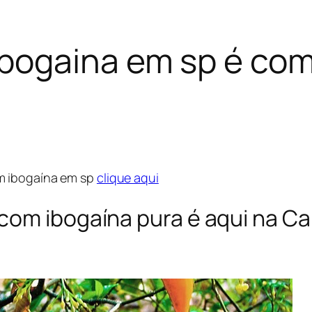
bogaina em sp é com 
m ibogaína em sp
clique aqui
com ibogaína pura é aqui na C