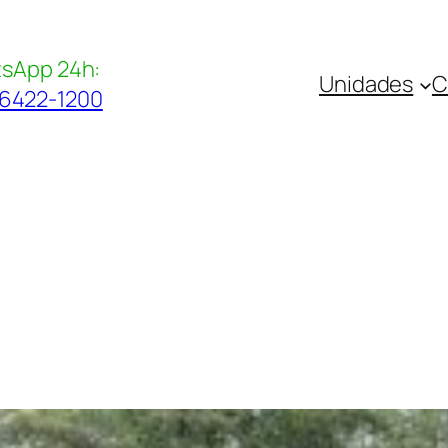
sApp 24h:
Unidades
C
96422-1200